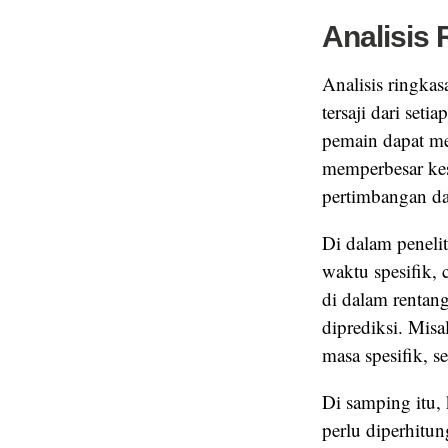
Analisis
Analisis ringka
tersaji dari set
pemain dapat me
memperbesar kes
pertimbangan da
Di dalam peneli
waktu spesifik,
di dalam rentang
diprediksi. Misa
masa spesifik, s
Di samping itu,
perlu diperhitu