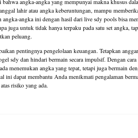
i bahwa angka-angka yang mempunyai makna khusus dal
 tanggal lahir atau angka keberuntungan, mampu memberik
ngka-angka ini dengan hasil dari live sdy pools bisa men
lupa juga untuk tidak hanya terpaku pada satu set angka, tap
tkan peluang.
 abaikan pentingnya pengelolaan keuangan. Tetapkan angga
ogel sdy dan hindari bermain secara impulsif. Dengan cara
pada menemukan angka yang tepat, tetapi juga bermain den
hal ini dapat membantu Anda menikmati pengalaman berma
atas risiko yang ada.