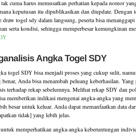
a tak cuma harus memusatkan perhatian kepada nomor yang
imana keputusan itu dipublikasikan dan diupdate. Dengan 
e draw togel sdy dalam langsung, peserta bisa menanggapi 
han serta kondisi, sehingga memperbesar kemungkinan me
SDY
ganalisis Angka Togel SDY
a togel SDY bisa menjadi proses yang cukup sulit, nam
 benar, Anda bisa menambah peluang keberhasilan. Yang 
isis terhadap rekap sebelumnya. Melihat rekap SDY dan po
isa memberikan indikasi mengenai angka-angka yang memi
ih besar untuk keluar. Anda dapat memanfaatkan data dar
atkan tidak] yang lebih jelas.
l untuk memperhatikan angka-angka keberuntungan indivi