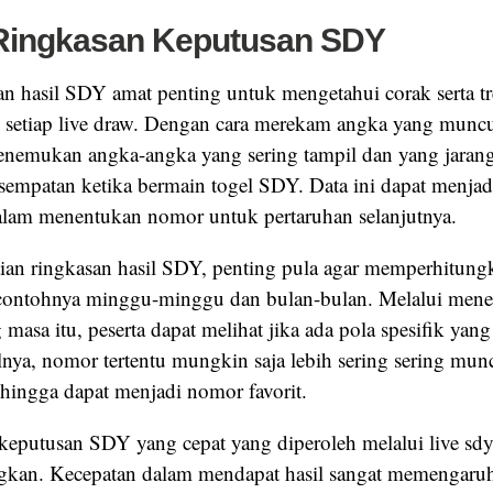
 Ringkasan Keputusan SDY
san hasil SDY amat penting untuk mengetahui corak serta 
iap setiap live draw. Dengan cara merekam angka yang muncu
nemukan angka-angka yang sering tampil dan yang jarang
empatan ketika bermain togel SDY. Data ini dapat menjad
lam menentukan nomor untuk pertaruhan selanjutnya.
tian ringkasan hasil SDY, penting pula agar memperhitung
 contohnya minggu-minggu dan bulan-bulan. Melalui men
 masa itu, peserta dapat melihat jika ada pola spesifik yang
lnya, nomor tertentu mungkin saja lebih sering sering mu
ehingga dapat menjadi nomor favorit.
 keputusan SDY yang cepat yang diperoleh melalui live sdy
ngkan. Kecepatan dalam mendapat hasil sangat memengaruh