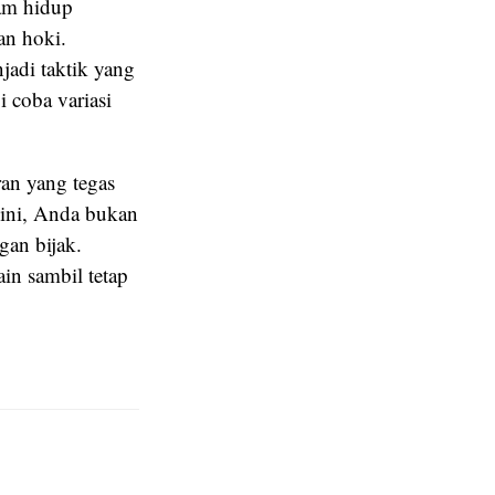
am hidup
an hoki.
jadi taktik yang
i coba variasi
ran yang tegas
 ini, Anda bukan
gan bijak.
in sambil tetap