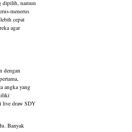
 dipilih, namun
terus-menerus
lebih cepat
reka agar
un dengan
pertama,
la angka yang
liki
i live draw SDY
du. Banyak