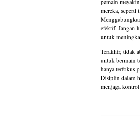
pemain meyakin
mereka, seperti
Menggabungkan a
efektif. Jangan 
untuk meningka
Terakhir, tidak
untuk bermain t
hanya terfokus 
Disiplin dalam 
menjaga kontrol 