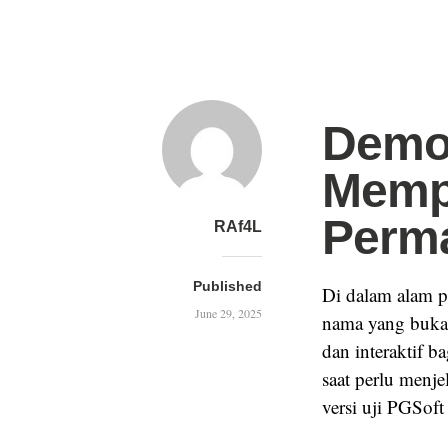
Demo 
Mempe
Perm
RAf4L
Published
Di dalam alam p
June 29, 2025
nama yang bukan
dan interaktif b
saat perlu menje
versi uji PGSof