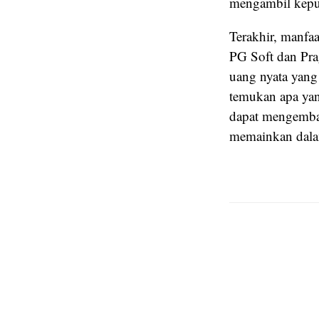
mengambil keput
Terakhir, manfaa
PG Soft dan Pra
uang nyata yan
temukan apa yan
dapat mengemba
memainkan dala