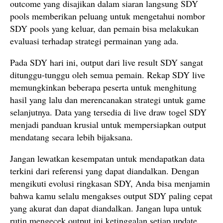
outcome yang disajikan dalam siaran langsung SDY
pools memberikan peluang untuk mengetahui nombor
SDY pools yang keluar, dan pemain bisa melakukan
evaluasi terhadap strategi permainan yang ada.
Pada SDY hari ini, output dari live result SDY sangat
ditunggu-tunggu oleh semua pemain. Rekap SDY live
memungkinkan beberapa peserta untuk menghitung
hasil yang lalu dan merencanakan strategi untuk game
selanjutnya. Data yang tersedia di live draw togel SDY
menjadi panduan krusial untuk mempersiapkan output
mendatang secara lebih bijaksana.
Jangan lewatkan kesempatan untuk mendapatkan data
terkini dari referensi yang dapat diandalkan. Dengan
mengikuti evolusi ringkasan SDY, Anda bisa menjamin
bahwa kamu selalu mengakses output SDY paling cepat
yang akurat dan dapat diandalkan. Jangan lupa untuk
rutin mengecek output ini ketinggalan setiap update