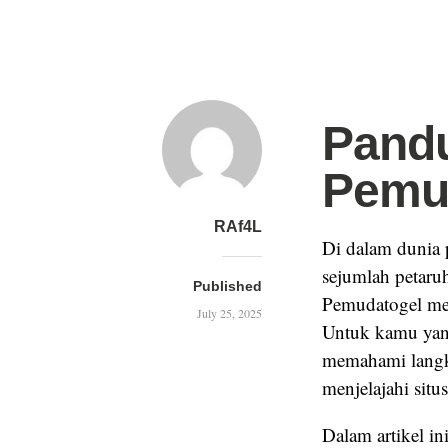
Pandu
Pemu
RAf4L
Di dalam dunia p
sejumlah petaru
Published
Pemudatogel me
July 25, 2025
Untuk kamu yang
memahami langka
menjelajahi situ
Dalam artikel i