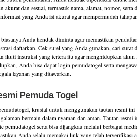
an akurat dan sesuai, termasuk nama, alamat, nomor, serta de
informasi yang Anda isi akurat agar mempermudah tahapan 
, biasanya Anda hendak diminta agar memastikan pendaftar
istrasi daftarkan. Cek surel yang Anda gunakan, cari surat d
 ikuti instruksi yang tertera itu agar menghidupkan akun 
upkan, Anda bisa dapat login pemudatogel serta mengawa
gala layanan yang ditawarkan.
esmi Pemuda Togel
emudatogel, krusial untuk menggunakan tautan resmi ini 
galaman bermain dalam nyaman dan aman. Tautan resmi 
ite pemudatogel serta bisa dijangkau melalui berbagai media
astikan Anda selalu memakai link yang telah terverifikasi