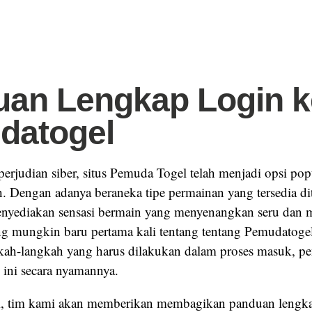
an Lengkap Login k
datogel
erjudian siber, situs Pemuda Togel telah menjadi opsi pop
h. Dengan adanya beraneka tipe permainan yang tersedia di
nyediakan sensasi bermain yang menyenangkan seru dan 
 mungkin baru pertama kali tentang tentang Pemudatogel,
h-langkah yang harus dilakukan dalam proses masuk, pen
s ini secara nyamannya.
ni, tim kami akan memberikan membagikan panduan lengka