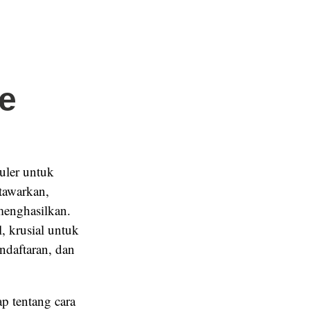
e
uler untuk
tawarkan,
menghasilkan.
 krusial untuk
daftaran, dan
p tentang cara