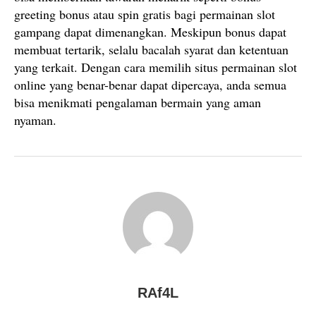
greeting bonus atau spin gratis bagi permainan slot
gampang dapat dimenangkan. Meskipun bonus dapat
membuat tertarik, selalu bacalah syarat dan ketentuan
yang terkait. Dengan cara memilih situs permainan slot
online yang benar-benar dapat dipercaya, anda semua
bisa menikmati pengalaman bermain yang aman
nyaman.
RAf4L