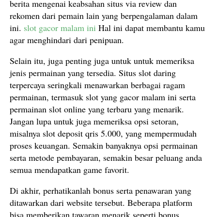
berita mengenai keabsahan situs via review dan
rekomen dari pemain lain yang berpengalaman dalam
ini.
slot gacor malam ini
Hal ini dapat membantu kamu
agar menghindari dari penipuan.
Selain itu, juga penting juga untuk untuk memeriksa
jenis permainan yang tersedia. Situs slot daring
terpercaya seringkali menawarkan berbagai ragam
permainan, termasuk slot yang gacor malam ini serta
permainan slot online yang terbaru yang menarik.
Jangan lupa untuk juga memeriksa opsi setoran,
misalnya slot deposit qris 5.000, yang mempermudah
proses keuangan. Semakin banyaknya opsi permainan
serta metode pembayaran, semakin besar peluang anda
semua mendapatkan game favorit.
Di akhir, perhatikanlah bonus serta penawaran yang
ditawarkan dari website tersebut. Beberapa platform
bisa memberikan tawaran menarik seperti bonus