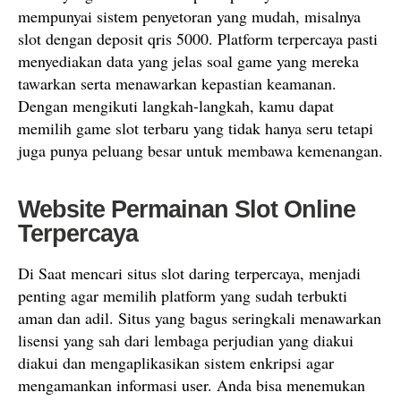
mempunyai sistem penyetoran yang mudah, misalnya
slot dengan deposit qris 5000. Platform terpercaya pasti
menyediakan data yang jelas soal game yang mereka
tawarkan serta menawarkan kepastian keamanan.
Dengan mengikuti langkah-langkah, kamu dapat
memilih game slot terbaru yang tidak hanya seru tetapi
juga punya peluang besar untuk membawa kemenangan.
Website Permainan Slot Online
Terpercaya
Di Saat mencari situs slot daring terpercaya, menjadi
penting agar memilih platform yang sudah terbukti
aman dan adil. Situs yang bagus seringkali menawarkan
lisensi yang sah dari lembaga perjudian yang diakui
diakui dan mengaplikasikan sistem enkripsi agar
mengamankan informasi user. Anda bisa menemukan