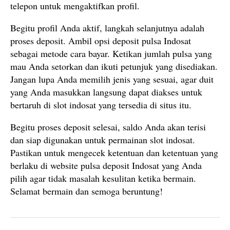
telepon untuk mengaktifkan profil.
Begitu profil Anda aktif, langkah selanjutnya adalah
proses deposit. Ambil opsi deposit pulsa Indosat
sebagai metode cara bayar. Ketikan jumlah pulsa yang
mau Anda setorkan dan ikuti petunjuk yang disediakan.
Jangan lupa Anda memilih jenis yang sesuai, agar duit
yang Anda masukkan langsung dapat diakses untuk
bertaruh di slot indosat yang tersedia di situs itu.
Begitu proses deposit selesai, saldo Anda akan terisi
dan siap digunakan untuk permainan slot indosat.
Pastikan untuk mengecek ketentuan dan ketentuan yang
berlaku di website pulsa deposit Indosat yang Anda
pilih agar tidak masalah kesulitan ketika bermain.
Selamat bermain dan semoga beruntung!