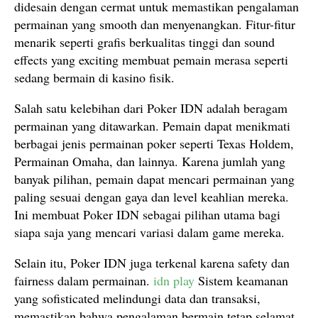
didesain dengan cermat untuk memastikan pengalaman
permainan yang smooth dan menyenangkan. Fitur-fitur
menarik seperti grafis berkualitas tinggi dan sound
effects yang exciting membuat pemain merasa seperti
sedang bermain di kasino fisik.
Salah satu kelebihan dari Poker IDN adalah beragam
permainan yang ditawarkan. Pemain dapat menikmati
berbagai jenis permainan poker seperti Texas Holdem,
Permainan Omaha, dan lainnya. Karena jumlah yang
banyak pilihan, pemain dapat mencari permainan yang
paling sesuai dengan gaya dan level keahlian mereka.
Ini membuat Poker IDN sebagai pilihan utama bagi
siapa saja yang mencari variasi dalam game mereka.
Selain itu, Poker IDN juga terkenal karena safety dan
fairness dalam permainan.
idn play
Sistem keamanan
yang sofisticated melindungi data dan transaksi,
memastikan bahwa pengalaman bermain tetap selamat