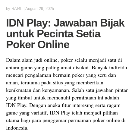
by
RAf4L
|
August 29, 2025
IDN Play: Jawaban Bijak
untuk Pecinta Setia
Poker Online
Dalam alam judi online, poker selalu menjadi satu di
antara game yang paling amat disukai. Banyak individu
mencari pengalaman bermain poker yang seru dan
aman, terutama pada situs yang memberikan
kenikmatan dan kenyamanan. Salah satu jawaban pintar
yang timbul untuk memenuhi permintaan ini adalah
IDN Play. Dengan aneka fitur interesing serta ragam
game yang variatif, IDN Play telah menjadi pilihan
utama bagi para penggemar permainan poker online di
Indonesia.