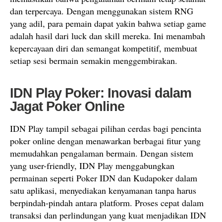
dan terpercaya. Dengan menggunakan sistem RNG
yang adil, para pemain dapat yakin bahwa setiap game
adalah hasil dari luck dan skill mereka. Ini menambah
kepercayaan diri dan semangat kompetitif, membuat
setiap sesi bermain semakin menggembirakan.
IDN Play Poker: Inovasi dalam
Jagat Poker Online
IDN Play tampil sebagai pilihan cerdas bagi pencinta
poker online dengan menawarkan berbagai fitur yang
memudahkan pengalaman bermain. Dengan sistem
yang user-friendly, IDN Play menggabungkan
permainan seperti Poker IDN dan Kudapoker dalam
satu aplikasi, menyediakan kenyamanan tanpa harus
berpindah-pindah antara platform. Proses cepat dalam
transaksi dan perlindungan yang kuat menjadikan IDN