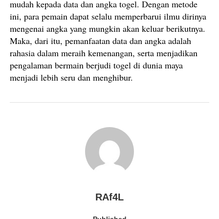
mudah kepada data dan angka togel. Dengan metode
ini, para pemain dapat selalu memperbarui ilmu dirinya
mengenai angka yang mungkin akan keluar berikutnya.
Maka, dari itu, pemanfaatan data dan angka adalah
rahasia dalam meraih kemenangan, serta menjadikan
pengalaman bermain berjudi togel di dunia maya
menjadi lebih seru dan menghibur.
RAf4L