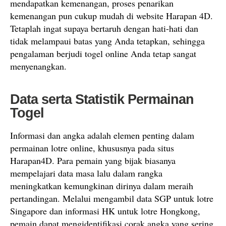
mendapatkan kemenangan, proses penarikan
kemenangan pun cukup mudah di website Harapan 4D.
Tetaplah ingat supaya bertaruh dengan hati-hati dan
tidak melampaui batas yang Anda tetapkan, sehingga
pengalaman berjudi togel online Anda tetap sangat
menyenangkan.
Data serta Statistik Permainan
Togel
Informasi dan angka adalah elemen penting dalam
permainan lotre online, khususnya pada situs
Harapan4D. Para pemain yang bijak biasanya
mempelajari data masa lalu dalam rangka
meningkatkan kemungkinan dirinya dalam meraih
pertandingan. Melalui mengambil data SGP untuk lotre
Singapore dan informasi HK untuk lotre Hongkong,
pemain dapat mengidentifikasi corak angka yang sering