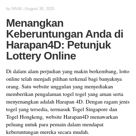
by
RAf4L
|
August 30, 2025
Menangkan
Keberuntungan Anda di
Harapan4D: Petunjuk
Lottery Online
Di dalam alam perjudian yang makin berkembang, lotto
online telah menjadi pilihan terkenal bagi banyaknya
orang. Satu website unggulan yang menyediakan
memberikan pengalaman togel togel yang aman serta
menyenangkan adalah Harapan 4D. Dengan ragam jenis
togel yang tersedia, termasuk Togel Singapore dan
Togel Hongkong, website Harapan4D menawarkan
peluang untuk para pemain dalam mendapat
keberuntungan mereka secara mudah.