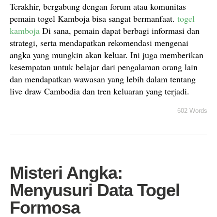
Terakhir, bergabung dengan forum atau komunitas
pemain togel Kamboja bisa sangat bermanfaat.
togel
kamboja
Di sana, pemain dapat berbagi informasi dan
strategi, serta mendapatkan rekomendasi mengenai
angka yang mungkin akan keluar. Ini juga memberikan
kesempatan untuk belajar dari pengalaman orang lain
dan mendapatkan wawasan yang lebih dalam tentang
live draw Cambodia dan tren keluaran yang terjadi.
602 Words
Misteri Angka:
Menyusuri Data Togel
Formosa