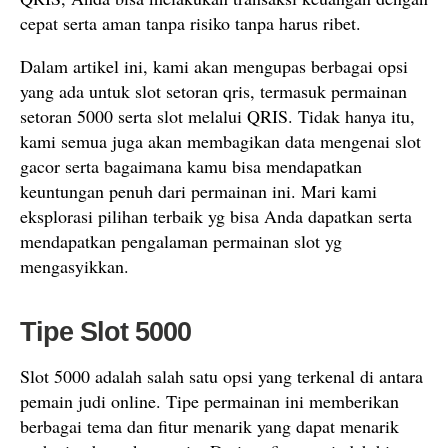
cepat serta aman tanpa risiko tanpa harus ribet.
Dalam artikel ini, kami akan mengupas berbagai opsi
yang ada untuk slot setoran qris, termasuk permainan
setoran 5000 serta slot melalui QRIS. Tidak hanya itu,
kami semua juga akan membagikan data mengenai slot
gacor serta bagaimana kamu bisa mendapatkan
keuntungan penuh dari permainan ini. Mari kami
eksplorasi pilihan terbaik yg bisa Anda dapatkan serta
mendapatkan pengalaman permainan slot yg
mengasyikkan.
Tipe Slot 5000
Slot 5000 adalah salah satu opsi yang terkenal di antara
pemain judi online. Tipe permainan ini memberikan
berbagai tema dan fitur menarik yang dapat menarik