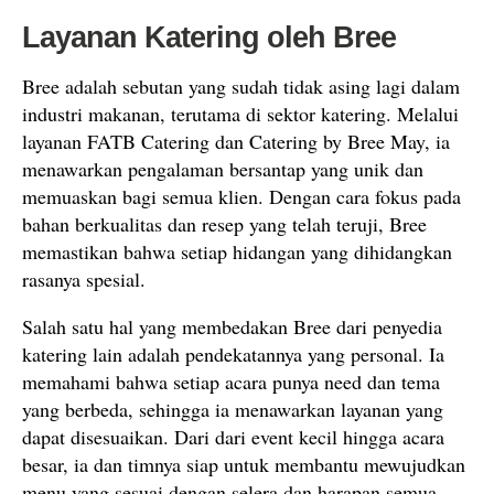
Layanan Katering oleh Bree
Bree adalah sebutan yang sudah tidak asing lagi dalam
industri makanan, terutama di sektor katering. Melalui
layanan FATB Catering dan Catering by Bree May, ia
menawarkan pengalaman bersantap yang unik dan
memuaskan bagi semua klien. Dengan cara fokus pada
bahan berkualitas dan resep yang telah teruji, Bree
memastikan bahwa setiap hidangan yang dihidangkan
rasanya spesial.
Salah satu hal yang membedakan Bree dari penyedia
katering lain adalah pendekatannya yang personal. Ia
memahami bahwa setiap acara punya need dan tema
yang berbeda, sehingga ia menawarkan layanan yang
dapat disesuaikan. Dari dari event kecil hingga acara
besar, ia dan timnya siap untuk membantu mewujudkan
menu yang sesuai dengan selera dan harapan semua