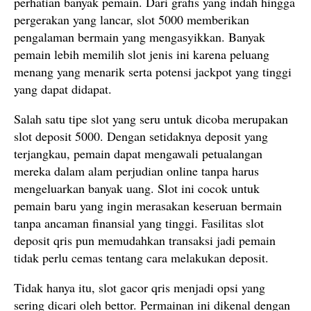
perhatian banyak pemain. Dari grafis yang indah hingga
pergerakan yang lancar, slot 5000 memberikan
pengalaman bermain yang mengasyikkan. Banyak
pemain lebih memilih slot jenis ini karena peluang
menang yang menarik serta potensi jackpot yang tinggi
yang dapat didapat.
Salah satu tipe slot yang seru untuk dicoba merupakan
slot deposit 5000. Dengan setidaknya deposit yang
terjangkau, pemain dapat mengawali petualangan
mereka dalam alam perjudian online tanpa harus
mengeluarkan banyak uang. Slot ini cocok untuk
pemain baru yang ingin merasakan keseruan bermain
tanpa ancaman finansial yang tinggi. Fasilitas slot
deposit qris pun memudahkan transaksi jadi pemain
tidak perlu cemas tentang cara melakukan deposit.
Tidak hanya itu, slot gacor qris menjadi opsi yang
sering dicari oleh bettor. Permainan ini dikenal dengan