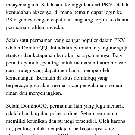
menyenangkan. Salah satu keunggulan dari PKV adalah
kemudahan aksesnya, di mana pemain dapat login ke
PKV games dengan cepat dan langsung terjun ke dalam
permainan pilihan mereka.
Salah satu permainan yang sangat populer dalam PKV
adalah DominoQQ. Ini adalah permainan yang menguji
strategi dan ketajaman berpikir para pemainnya. Bagi
pemain pemula, penting untuk memahami aturan dasar
dan strategi yang dapat membantu memperoleh
kemenangan. Bermain di situs dominoqq yang
terpercaya juga akan memastikan pengalaman pemain
aman dan menyenangkan.
Selain DominoQQ, permainan lain yang juga menarik
adalah bandarq dan poker online. Setiap permainan
memiliki keunikan dan strategi tersendiri. Oleh karena
itu, penting untuk menjelajahi berbagai opsi yang