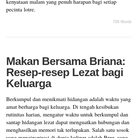
kenyataan malam yang penuh harapan bagi setiap
pecinta lotre.
709 Words
Makan Bersama Briana:
Resep-resep Lezat bagi
Keluarga
Berkumpul dan menikmati hidangan adalah waktu yang
amat berharga bagi keluarga. Di tengah kesibukan
rutinitas harian, mengatur waktu untuk berkumpul dan
santap hidangan lezat dapat menguatkan hubungan dan
menghasilkan memori tak terlupakan. Salah satu sosok
yang menginspirasi di dunia kuliner adalah Bree, yang