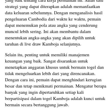
yang baik tentang cara kerja permainan ini. Salah satu
strategi yang dapat diterapkan adalah memanfaatkan
data keluaran sebelumnya. Dengan menganalisis hasil
pengeluaran Cambodia dari waktu ke waktu, pemain
dapat menemukan pola atau angka yang cenderung
muncul lebih sering. Ini akan membantu dalam
menentukan angka-angka yang akan dipilih untuk
taruhan di live draw Kamboja selanjutnya.
Selain itu, penting untuk memiliki manajemen
keuangan yang baik. Sangat disarankan untuk
menetapkan anggaran khusus untuk bermain togel dan
tidak mengeluarkan lebih dari yang direncanakan.
Dengan cara ini, pemain dapat menghindari kerugian
besar dan tetap menikmati permainan. Mengatur berapa
banyak yang ingin dipertaruhkan setiap kali
berpartisipasi dalam togel Kamboja adalah kunci untuk
bermain secara bertanggung jawab.