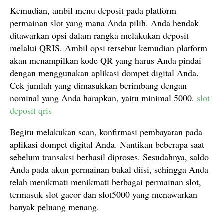
Kemudian, ambil menu deposit pada platform
permainan slot yang mana Anda pilih. Anda hendak
ditawarkan opsi dalam rangka melakukan deposit
melalui QRIS. Ambil opsi tersebut kemudian platform
akan menampilkan kode QR yang harus Anda pindai
dengan menggunakan aplikasi dompet digital Anda.
Cek jumlah yang dimasukkan berimbang dengan
nominal yang Anda harapkan, yaitu minimal 5000.
slot
deposit qris
Begitu melakukan scan, konfirmasi pembayaran pada
aplikasi dompet digital Anda. Nantikan beberapa saat
sebelum transaksi berhasil diproses. Sesudahnya, saldo
Anda pada akun permainan bakal diisi, sehingga Anda
telah menikmati menikmati berbagai permainan slot,
termasuk slot gacor dan slot5000 yang menawarkan
banyak peluang menang.