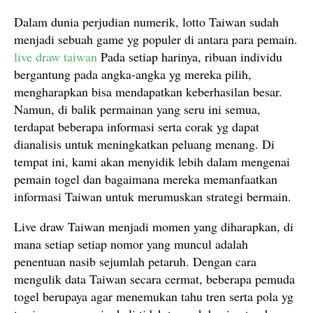
Dalam dunia perjudian numerik, lotto Taiwan sudah
menjadi sebuah game yg populer di antara para pemain.
live draw taiwan
Pada setiap harinya, ribuan individu
bergantung pada angka-angka yg mereka pilih,
mengharapkan bisa mendapatkan keberhasilan besar.
Namun, di balik permainan yang seru ini semua,
terdapat beberapa informasi serta corak yg dapat
dianalisis untuk meningkatkan peluang menang. Di
tempat ini, kami akan menyidik lebih dalam mengenai
pemain togel dan bagaimana mereka memanfaatkan
informasi Taiwan untuk merumuskan strategi bermain.
Live draw Taiwan menjadi momen yang diharapkan, di
mana setiap setiap nomor yang muncul adalah
penentuan nasib sejumlah petaruh. Dengan cara
mengulik data Taiwan secara cermat, beberapa pemuda
togel berupaya agar menemukan tahu tren serta pola yg