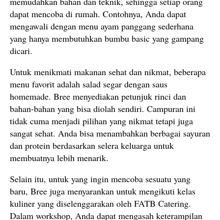
memudahkan bahan dan teknik, sehingga setiap orang
dapat mencoba di rumah. Contohnya, Anda dapat
mengawali dengan menu ayam panggang sederhana
yang hanya membutuhkan bumbu basic yang gampang
dicari.
Untuk menikmati makanan sehat dan nikmat, beberapa
menu favorit adalah salad segar dengan saus
homemade. Bree menyediakan petunjuk rinci dan
bahan-bahan yang bisa diolah sendiri. Campuran ini
tidak cuma menjadi pilihan yang nikmat tetapi juga
sangat sehat. Anda bisa menambahkan berbagai sayuran
dan protein berdasarkan selera keluarga untuk
membuatnya lebih menarik.
Selain itu, untuk yang ingin mencoba sesuatu yang
baru, Bree juga menyarankan untuk mengikuti kelas
kuliner yang diselenggarakan oleh FATB Catering.
Dalam workshop, Anda dapat mengasah keterampilan