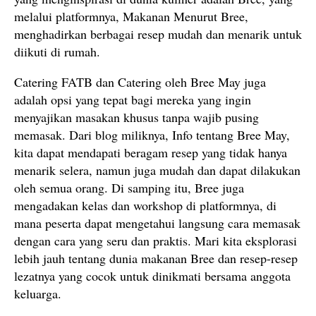
melalui platformnya, Makanan Menurut Bree,
menghadirkan berbagai resep mudah dan menarik untuk
diikuti di rumah.
Catering FATB dan Catering oleh Bree May juga
adalah opsi yang tepat bagi mereka yang ingin
menyajikan masakan khusus tanpa wajib pusing
memasak. Dari blog miliknya, Info tentang Bree May,
kita dapat mendapati beragam resep yang tidak hanya
menarik selera, namun juga mudah dan dapat dilakukan
oleh semua orang. Di samping itu, Bree juga
mengadakan kelas dan workshop di platformnya, di
mana peserta dapat mengetahui langsung cara memasak
dengan cara yang seru dan praktis. Mari kita eksplorasi
lebih jauh tentang dunia makanan Bree dan resep-resep
lezatnya yang cocok untuk dinikmati bersama anggota
keluarga.