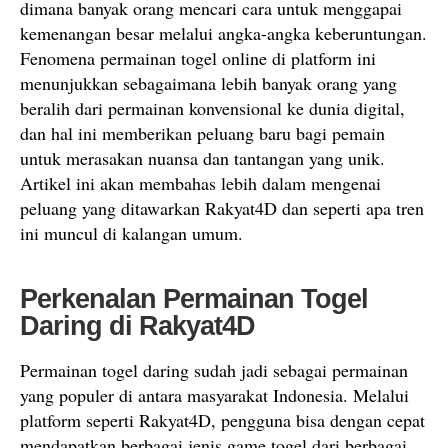
dimana banyak orang mencari cara untuk menggapai
kemenangan besar melalui angka-angka keberuntungan.
Fenomena permainan togel online di platform ini
menunjukkan sebagaimana lebih banyak orang yang
beralih dari permainan konvensional ke dunia digital,
dan hal ini memberikan peluang baru bagi pemain
untuk merasakan nuansa dan tantangan yang unik.
Artikel ini akan membahas lebih dalam mengenai
peluang yang ditawarkan Rakyat4D dan seperti apa tren
ini muncul di kalangan umum.
Perkenalan Permainan Togel
Daring di Rakyat4D
Permainan togel daring sudah jadi sebagai permainan
yang populer di antara masyarakat Indonesia. Melalui
platform seperti Rakyat4D, pengguna bisa dengan cepat
mendapatkan berbagai jenis game togel dari berbagai