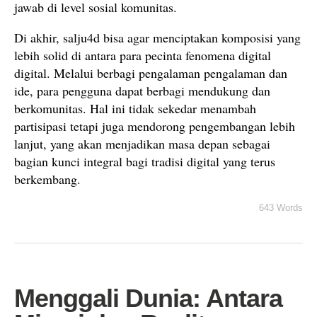
jawab di level sosial komunitas.
Di akhir, salju4d bisa agar menciptakan komposisi yang
lebih solid di antara para pecinta fenomena digital
digital. Melalui berbagi pengalaman pengalaman dan
ide, para pengguna dapat berbagi mendukung dan
berkomunitas. Hal ini tidak sekedar menambah
partisipasi tetapi juga mendorong pengembangan lebih
lanjut, yang akan menjadikan masa depan sebagai
bagian kunci integral bagi tradisi digital yang terus
berkembang.
643 Words
Menggali Dunia: Antara