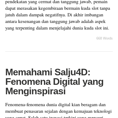
pendekatan yang cermat dan tanggung jawab, pemain
dapat merasakan kegembiraan bermain kuda slot tanpa
jatuh dalam dampak negatifnya. Di akhir imbangan
antara kesenangan dan tanggung jawab adalah aspek
yang terpenting dalam menjelajahi dunia kuda slot ini.
668 Words
Memahami Salju4D:
Fenomena Digital yang
Menginspirasi
Fenomena-fenomena dunia digital kian beragam dan
membuat penasaran sejalan dengan kemajuan teknologi
yang cepat. Salah satu inovasi terkini yang mencuri