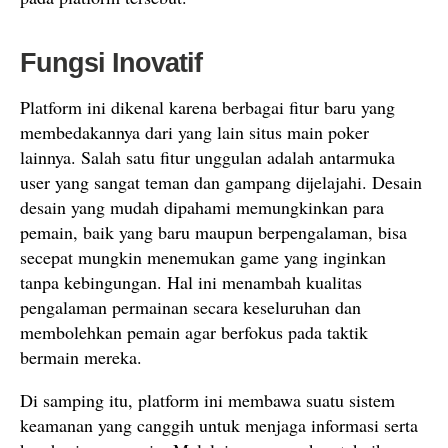
Fungsi Inovatif
Platform ini dikenal karena berbagai fitur baru yang
membedakannya dari yang lain situs main poker
lainnya. Salah satu fitur unggulan adalah antarmuka
user yang sangat teman dan gampang dijelajahi. Desain
desain yang mudah dipahami memungkinkan para
pemain, baik yang baru maupun berpengalaman, bisa
secepat mungkin menemukan game yang inginkan
tanpa kebingungan. Hal ini menambah kualitas
pengalaman permainan secara keseluruhan dan
membolehkan pemain agar berfokus pada taktik
bermain mereka.
Di samping itu, platform ini membawa suatu sistem
keamanan yang canggih untuk menjaga informasi serta