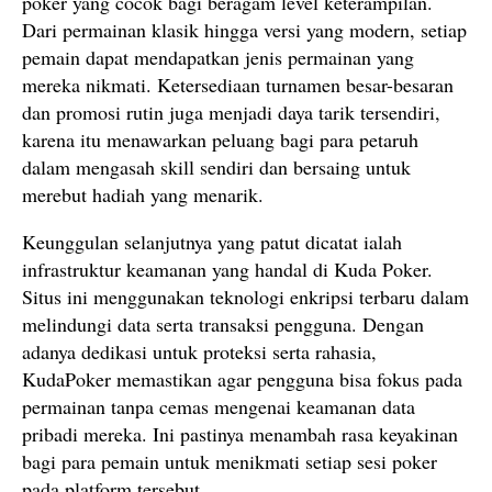
poker yang cocok bagi beragam level keterampilan.
Dari permainan klasik hingga versi yang modern, setiap
pemain dapat mendapatkan jenis permainan yang
mereka nikmati. Ketersediaan turnamen besar-besaran
dan promosi rutin juga menjadi daya tarik tersendiri,
karena itu menawarkan peluang bagi para petaruh
dalam mengasah skill sendiri dan bersaing untuk
merebut hadiah yang menarik.
Keunggulan selanjutnya yang patut dicatat ialah
infrastruktur keamanan yang handal di Kuda Poker.
Situs ini menggunakan teknologi enkripsi terbaru dalam
melindungi data serta transaksi pengguna. Dengan
adanya dedikasi untuk proteksi serta rahasia,
KudaPoker memastikan agar pengguna bisa fokus pada
permainan tanpa cemas mengenai keamanan data
pribadi mereka. Ini pastinya menambah rasa keyakinan
bagi para pemain untuk menikmati setiap sesi poker
pada platform tersebut.