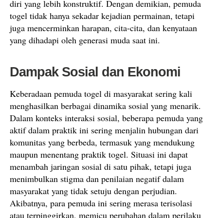
diri yang lebih konstruktif. Dengan demikian, pemuda
togel tidak hanya sekadar kejadian permainan, tetapi
juga mencerminkan harapan, cita-cita, dan kenyataan
yang dihadapi oleh generasi muda saat ini.
Dampak Sosial dan Ekonomi
Keberadaan pemuda togel di masyarakat sering kali
menghasilkan berbagai dinamika sosial yang menarik.
Dalam konteks interaksi sosial, beberapa pemuda yang
aktif dalam praktik ini sering menjalin hubungan dari
komunitas yang berbeda, termasuk yang mendukung
maupun menentang praktik togel. Situasi ini dapat
menambah jaringan sosial di satu pihak, tetapi juga
menimbulkan stigma dan penilaian negatif dalam
masyarakat yang tidak setuju dengan perjudian.
Akibatnya, para pemuda ini sering merasa terisolasi
atau terpinggirkan, memicu perubahan dalam perilaku