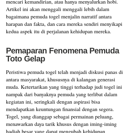
mencari kemandirian, atau hanya menyalurkan hobi.
Artikel ini akan menggali menggali lebih dalam
bagaimana pemuda togel menjalin narratif antara
harapan dan fakta, dan cara mereka sendiri menyikapi
kedua aspek itu di perjalanan kehidupan mereka.
Pemaparan Fenomena Pemuda
Toto Gelap
Peristiwa pemuda togel telah menjadi diskusi panas di
antara masyarakat, khususnya di kalangan generasi
muda. Ketertarikan yang tinggi terhadap judi togel ini
nampak dari banyaknya pemuda yang terlibat dalam
kegiatan ini, seringkali dengan aspirasi bisa
mendapatkan keuntungan finansial dengan segera.
Togel, yang dianggap sebagai permainan peluang,
menawarkan daya tarik khusus dengan iming-iming
hadiah besar yang dapat mengubah kehidupan