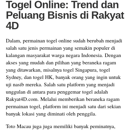
Togel Online: Trend dan
Peluang Bisnis di Rakyat
4D
Dalam, permainan togel online sudah berubah menjadi
salah satu jenis permainan yang semakin populer di
kalangan masyarakat warga negara Indonesia. Dengan
akses yang mudah dan pilihan yang beraneka ragam
yang ditawarkan, misalnya togel Singapura, togel
Sydney, dan togel HK, banyak orang yang ingin untuk
uji nasib mereka. Salah satu platform yang menjadi
unggulan di antara para penggemar togel adalah
Rakyat4D.com. Melalui memberikan beraneka ragam
permainan togel, platform ini menjadi satu dari sekian
banyak lokasi yang diminati oleh penggila.
Toto Macau juga juga memiliki banyak peminatnya,