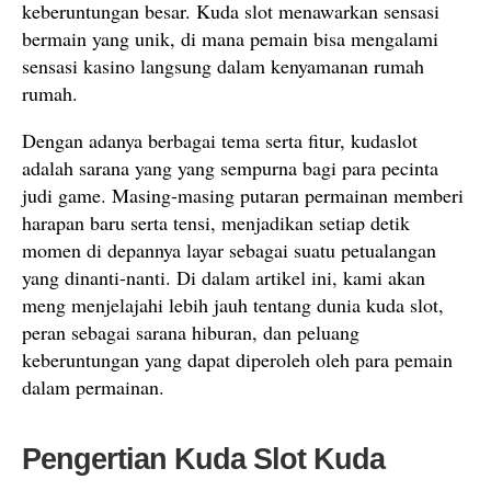
keberuntungan besar. Kuda slot menawarkan sensasi
bermain yang unik, di mana pemain bisa mengalami
sensasi kasino langsung dalam kenyamanan rumah
rumah.
Dengan adanya berbagai tema serta fitur, kudaslot
adalah sarana yang yang sempurna bagi para pecinta
judi game. Masing-masing putaran permainan memberi
harapan baru serta tensi, menjadikan setiap detik
momen di depannya layar sebagai suatu petualangan
yang dinanti-nanti. Di dalam artikel ini, kami akan
meng menjelajahi lebih jauh tentang dunia kuda slot,
peran sebagai sarana hiburan, dan peluang
keberuntungan yang dapat diperoleh oleh para pemain
dalam permainan.
Pengertian Kuda Slot Kuda