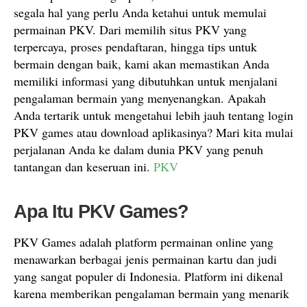
segala hal yang perlu Anda ketahui untuk memulai
permainan PKV. Dari memilih situs PKV yang
terpercaya, proses pendaftaran, hingga tips untuk
bermain dengan baik, kami akan memastikan Anda
memiliki informasi yang dibutuhkan untuk menjalani
pengalaman bermain yang menyenangkan. Apakah
Anda tertarik untuk mengetahui lebih jauh tentang login
PKV games atau download aplikasinya? Mari kita mulai
perjalanan Anda ke dalam dunia PKV yang penuh
tantangan dan keseruan ini.
PKV
Apa Itu PKV Games?
PKV Games adalah platform permainan online yang
menawarkan berbagai jenis permainan kartu dan judi
yang sangat populer di Indonesia. Platform ini dikenal
karena memberikan pengalaman bermain yang menarik