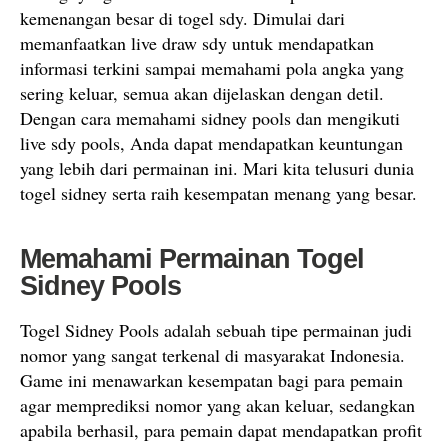
kemenangan besar di togel sdy. Dimulai dari
memanfaatkan live draw sdy untuk mendapatkan
informasi terkini sampai memahami pola angka yang
sering keluar, semua akan dijelaskan dengan detil.
Dengan cara memahami sidney pools dan mengikuti
live sdy pools, Anda dapat mendapatkan keuntungan
yang lebih dari permainan ini. Mari kita telusuri dunia
togel sidney serta raih kesempatan menang yang besar.
Memahami Permainan Togel
Sidney Pools
Togel Sidney Pools adalah sebuah tipe permainan judi
nomor yang sangat terkenal di masyarakat Indonesia.
Game ini menawarkan kesempatan bagi para pemain
agar memprediksi nomor yang akan keluar, sedangkan
apabila berhasil, para pemain dapat mendapatkan profit