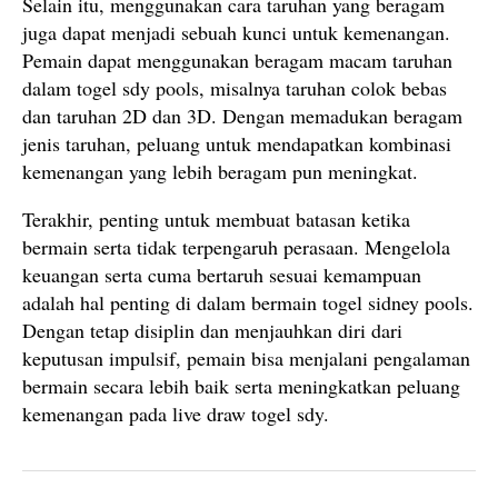
Selain itu, menggunakan cara taruhan yang beragam
juga dapat menjadi sebuah kunci untuk kemenangan.
Pemain dapat menggunakan beragam macam taruhan
dalam togel sdy pools, misalnya taruhan colok bebas
dan taruhan 2D dan 3D. Dengan memadukan beragam
jenis taruhan, peluang untuk mendapatkan kombinasi
kemenangan yang lebih beragam pun meningkat.
Terakhir, penting untuk membuat batasan ketika
bermain serta tidak terpengaruh perasaan. Mengelola
keuangan serta cuma bertaruh sesuai kemampuan
adalah hal penting di dalam bermain togel sidney pools.
Dengan tetap disiplin dan menjauhkan diri dari
keputusan impulsif, pemain bisa menjalani pengalaman
bermain secara lebih baik serta meningkatkan peluang
kemenangan pada live draw togel sdy.