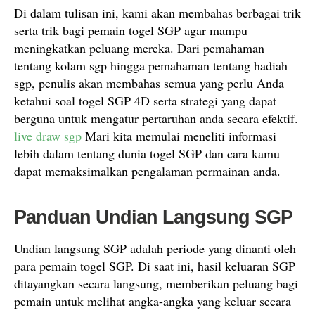
Di dalam tulisan ini, kami akan membahas berbagai trik
serta trik bagi pemain togel SGP agar mampu
meningkatkan peluang mereka. Dari pemahaman
tentang kolam sgp hingga pemahaman tentang hadiah
sgp, penulis akan membahas semua yang perlu Anda
ketahui soal togel SGP 4D serta strategi yang dapat
berguna untuk mengatur pertaruhan anda secara efektif.
live draw sgp
Mari kita memulai meneliti informasi
lebih dalam tentang dunia togel SGP dan cara kamu
dapat memaksimalkan pengalaman permainan anda.
Panduan Undian Langsung SGP
Undian langsung SGP adalah periode yang dinanti oleh
para pemain togel SGP. Di saat ini, hasil keluaran SGP
ditayangkan secara langsung, memberikan peluang bagi
pemain untuk melihat angka-angka yang keluar secara