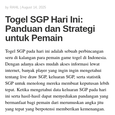
by
RAf4L
|
August 14, 2025
Togel SGP Hari Ini:
Panduan dan Strategi
untuk Pemain
Togel SGP pada hari ini adalah sebuah perbincangan
seru di kalangan para pemain game togel di Indonesia.
Dengan adanya akses mudah akses informasi lewat
internet, banyak player yang ingin ingin mengetahui
tentang live draw SGP, keluaran SGP, serta statistik
SGP untuk menolong mereka membuat keputusan lebih
tepat. Ketika mengetahui data keluaran SGP pada hari
ini serta hasil-hasil dapat menyediakan pandangan yang
bermanfaat bagi pemain dari merumuskan angka jitu
yang tepat yang berpotensi memberikan kemenangan.