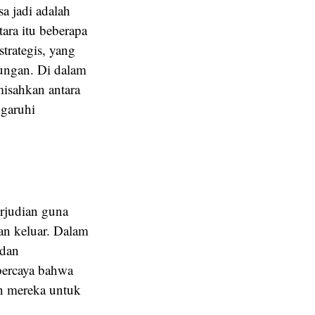
a jadi adalah
ara itu beberapa
trategis, yang
ungan. Di dalam
misahkan antara
ngaruhi
rjudian guna
an keluar. Dalam
 dan
percaya bahwa
n mereka untuk