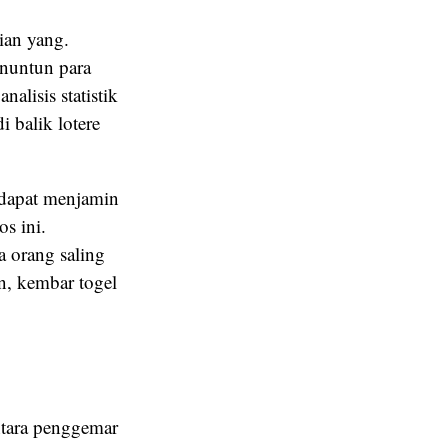
ian yang.
nuntun para
alisis statistik
 balik lotere
 dapat menjamin
os ini.
a orang saling
n, kembar togel
ntara penggemar