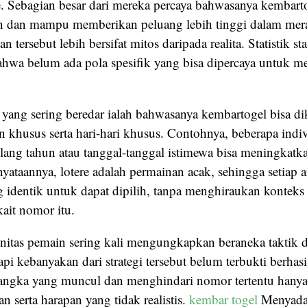
e. Sebagian besar dari mereka percaya bahwasanya kembart
n dan mampu memberikan peluang lebih tinggi dalam mera
tersebut lebih bersifat mitos daripada realita. Statistik sta
wa belum ada pola spesifik yang bisa dipercaya untuk me
s yang sering beredar ialah bahwasanya kembartogel bisa d
n khusus serta hari-hari khusus. Contohnya, beberapa indi
lang tahun atau tanggal-tanggal istimewa bisa meningkat
nyataannya, lotere adalah permainan acak, sehingga setiap
 identik untuk dapat dipilih, tanpa menghiraukan konteks
kait nomor itu.
nitas pemain sering kali mengungkapkan beraneka taktik da
api kebanyakan dari strategi tersebut belum terbukti berhas
 angka yang muncul dan menghindari nomor tertentu hanya
 serta harapan yang tidak realistis.
kembar togel
Menyada