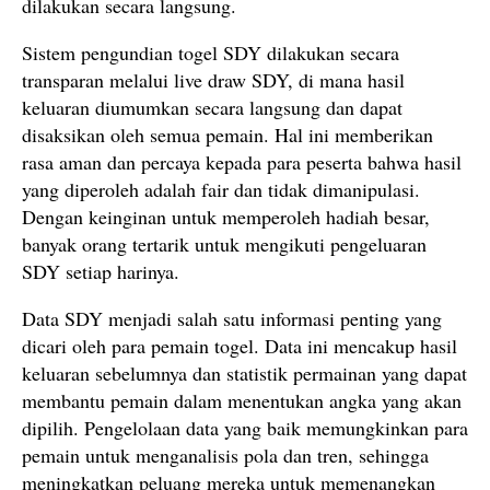
dilakukan secara langsung.
Sistem pengundian togel SDY dilakukan secara
transparan melalui live draw SDY, di mana hasil
keluaran diumumkan secara langsung dan dapat
disaksikan oleh semua pemain. Hal ini memberikan
rasa aman dan percaya kepada para peserta bahwa hasil
yang diperoleh adalah fair dan tidak dimanipulasi.
Dengan keinginan untuk memperoleh hadiah besar,
banyak orang tertarik untuk mengikuti pengeluaran
SDY setiap harinya.
Data SDY menjadi salah satu informasi penting yang
dicari oleh para pemain togel. Data ini mencakup hasil
keluaran sebelumnya dan statistik permainan yang dapat
membantu pemain dalam menentukan angka yang akan
dipilih. Pengelolaan data yang baik memungkinkan para
pemain untuk menganalisis pola dan tren, sehingga
meningkatkan peluang mereka untuk memenangkan