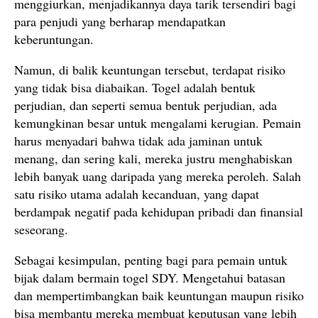
menggiurkan, menjadikannya daya tarik tersendiri bagi
para penjudi yang berharap mendapatkan
keberuntungan.
Namun, di balik keuntungan tersebut, terdapat risiko
yang tidak bisa diabaikan. Togel adalah bentuk
perjudian, dan seperti semua bentuk perjudian, ada
kemungkinan besar untuk mengalami kerugian. Pemain
harus menyadari bahwa tidak ada jaminan untuk
menang, dan sering kali, mereka justru menghabiskan
lebih banyak uang daripada yang mereka peroleh. Salah
satu risiko utama adalah kecanduan, yang dapat
berdampak negatif pada kehidupan pribadi dan finansial
seseorang.
Sebagai kesimpulan, penting bagi para pemain untuk
bijak dalam bermain togel SDY. Mengetahui batasan
dan mempertimbangkan baik keuntungan maupun risiko
bisa membantu mereka membuat keputusan yang lebih