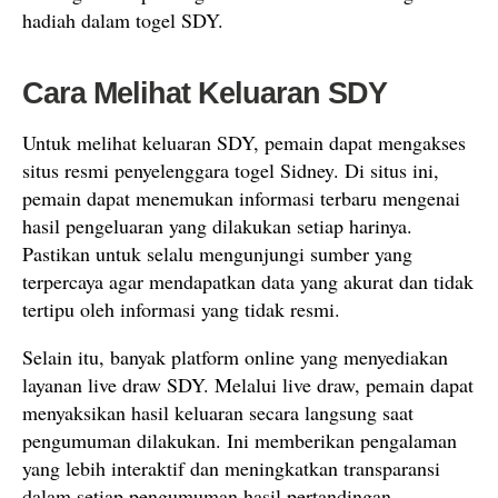
hadiah dalam togel SDY.
Cara Melihat Keluaran SDY
Untuk melihat keluaran SDY, pemain dapat mengakses
situs resmi penyelenggara togel Sidney. Di situs ini,
pemain dapat menemukan informasi terbaru mengenai
hasil pengeluaran yang dilakukan setiap harinya.
Pastikan untuk selalu mengunjungi sumber yang
terpercaya agar mendapatkan data yang akurat dan tidak
tertipu oleh informasi yang tidak resmi.
Selain itu, banyak platform online yang menyediakan
layanan live draw SDY. Melalui live draw, pemain dapat
menyaksikan hasil keluaran secara langsung saat
pengumuman dilakukan. Ini memberikan pengalaman
yang lebih interaktif dan meningkatkan transparansi
dalam setiap pengumuman hasil pertandingan.