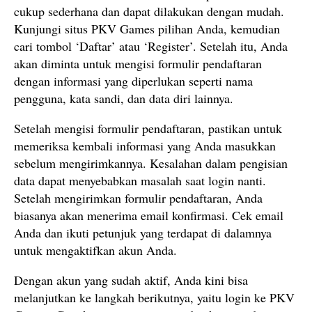
cukup sederhana dan dapat dilakukan dengan mudah.
Kunjungi situs PKV Games pilihan Anda, kemudian
cari tombol ‘Daftar’ atau ‘Register’. Setelah itu, Anda
akan diminta untuk mengisi formulir pendaftaran
dengan informasi yang diperlukan seperti nama
pengguna, kata sandi, dan data diri lainnya.
Setelah mengisi formulir pendaftaran, pastikan untuk
memeriksa kembali informasi yang Anda masukkan
sebelum mengirimkannya. Kesalahan dalam pengisian
data dapat menyebabkan masalah saat login nanti.
Setelah mengirimkan formulir pendaftaran, Anda
biasanya akan menerima email konfirmasi. Cek email
Anda dan ikuti petunjuk yang terdapat di dalamnya
untuk mengaktifkan akun Anda.
Dengan akun yang sudah aktif, Anda kini bisa
melanjutkan ke langkah berikutnya, yaitu login ke PKV