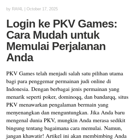
by
RAf4L
|
October 17, 2025
Login ke PKV Games:
Cara Mudah untuk
Memulai Perjalanan
Anda
PKV Games telah menjadi salah satu pilihan utama
bagi para penggemar permainan judi online di
Indonesia. Dengan berbagai jenis permainan yang
menarik seperti poker, dominoqq, dan bandarqq, situs
PKV menawarkan pengalaman bermain yang
menyenangkan dan menguntungkan. Jika Anda baru
mengenal dunia PKV, mungkin Anda merasa sedikit
bingung tentang bagaimana cara memulai. Namun,
jangan khawatir! Artikel ini akan membimbing Anda