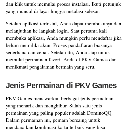
dan klik untuk memulai proses instalasi. Ikuti petunjuk
yang muncul di layar hingga instalasi selesai.
Setelah aplikasi terinstal, Anda dapat membukanya dan
melanjutkan ke langkah login. Saat pertama kali
membuka aplikasi, Anda mungkin perlu mendaftar jika
belum memiliki akun. Proses pendaftaran biasanya
sederhana dan cepat. Setelah itu, Anda siap untuk
memulai permainan favorit Anda di PKV Games dan
menikmati pengalaman bermain yang seru.
Jenis Permainan di PKV Games
PKV Games menawarkan berbagai jenis permainan
yang menarik dan menghibur. Salah satu jenis
permainan yang paling populer adalah DominoQQ.
Dalam permainan ini, pemain bersaing untuk
mendapatkan kombinasi kartu terbaik yang bisa