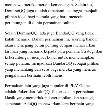
membawa mereka meraih kemenangan. Selain itu,
DominoQQ juga mudah dipahami, sehingga menjadi
pilihan ideal bagi pemula yang baru mencoba
peruntungan di dunia permainan online.
Selain DominoQQ, ada juga BandarQQ yang tidak
kalah menarik. Dalam permainan ini, seorang bandar
akan memegang peran penting dengan menawarkan
taruhan yang menarik kepada para pemain. Strategi dan
keberuntungan menjadi kunci untuk memenangkan
setiap putaran, menjadikan BandarQQ sebagai pilihan
yang menantang dan seru bagi mereka yang mencari
pengalaman bermain lebih intens.
Permainan lain yang juga populer di PKV Games
adalah Poker dan AduQQ. Poker adalah permainan
klasik yang memerlukan keterampilan dan strategi,
sementara AduQQ menawarkan cara bermain yang