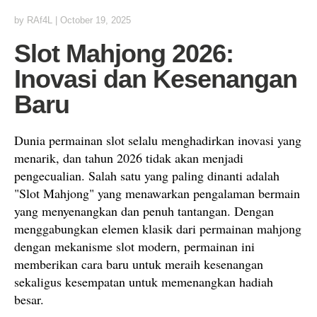
by
RAf4L
|
October 19, 2025
Slot Mahjong 2026:
Inovasi dan Kesenangan
Baru
Dunia permainan slot selalu menghadirkan inovasi yang
menarik, dan tahun 2026 tidak akan menjadi
pengecualian. Salah satu yang paling dinanti adalah
"Slot Mahjong" yang menawarkan pengalaman bermain
yang menyenangkan dan penuh tantangan. Dengan
menggabungkan elemen klasik dari permainan mahjong
dengan mekanisme slot modern, permainan ini
memberikan cara baru untuk meraih kesenangan
sekaligus kesempatan untuk memenangkan hadiah
besar.