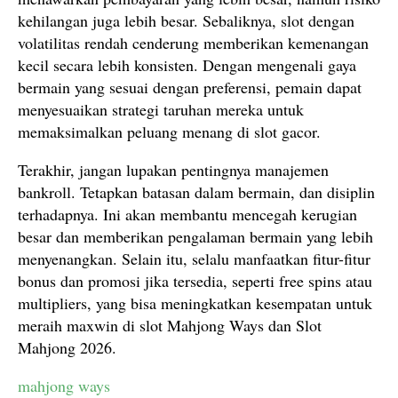
kehilangan juga lebih besar. Sebaliknya, slot dengan
volatilitas rendah cenderung memberikan kemenangan
kecil secara lebih konsisten. Dengan mengenali gaya
bermain yang sesuai dengan preferensi, pemain dapat
menyesuaikan strategi taruhan mereka untuk
memaksimalkan peluang menang di slot gacor.
Terakhir, jangan lupakan pentingnya manajemen
bankroll. Tetapkan batasan dalam bermain, dan disiplin
terhadapnya. Ini akan membantu mencegah kerugian
besar dan memberikan pengalaman bermain yang lebih
menyenangkan. Selain itu, selalu manfaatkan fitur-fitur
bonus dan promosi jika tersedia, seperti free spins atau
multipliers, yang bisa meningkatkan kesempatan untuk
meraih maxwin di slot Mahjong Ways dan Slot
Mahjong 2026.
mahjong ways