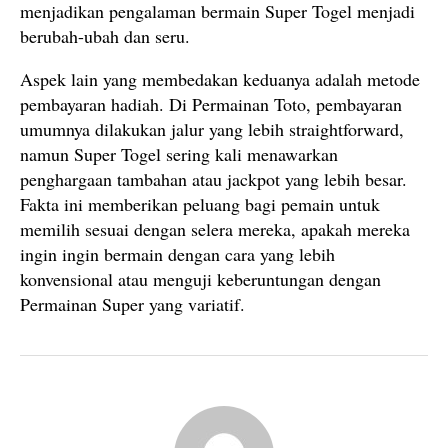
menjadikan pengalaman bermain Super Togel menjadi
berubah-ubah dan seru.
Aspek lain yang membedakan keduanya adalah metode
pembayaran hadiah. Di Permainan Toto, pembayaran
umumnya dilakukan jalur yang lebih straightforward,
namun Super Togel sering kali menawarkan
penghargaan tambahan atau jackpot yang lebih besar.
Fakta ini memberikan peluang bagi pemain untuk
memilih sesuai dengan selera mereka, apakah mereka
ingin ingin bermain dengan cara yang lebih
konvensional atau menguji keberuntungan dengan
Permainan Super yang variatif.