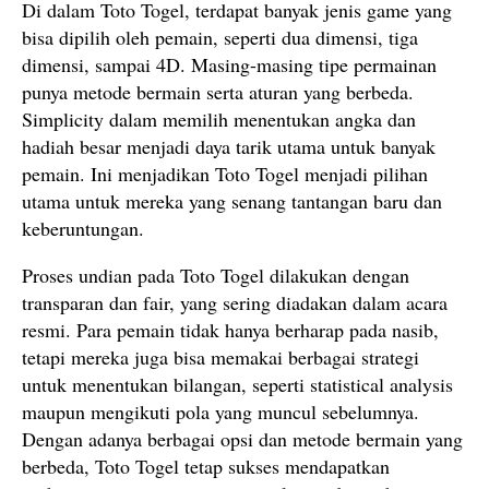
Di dalam Toto Togel, terdapat banyak jenis game yang
bisa dipilih oleh pemain, seperti dua dimensi, tiga
dimensi, sampai 4D. Masing-masing tipe permainan
punya metode bermain serta aturan yang berbeda.
Simplicity dalam memilih menentukan angka dan
hadiah besar menjadi daya tarik utama untuk banyak
pemain. Ini menjadikan Toto Togel menjadi pilihan
utama untuk mereka yang senang tantangan baru dan
keberuntungan.
Proses undian pada Toto Togel dilakukan dengan
transparan dan fair, yang sering diadakan dalam acara
resmi. Para pemain tidak hanya berharap pada nasib,
tetapi mereka juga bisa memakai berbagai strategi
untuk menentukan bilangan, seperti statistical analysis
maupun mengikuti pola yang muncul sebelumnya.
Dengan adanya berbagai opsi dan metode bermain yang
berbeda, Toto Togel tetap sukses mendapatkan