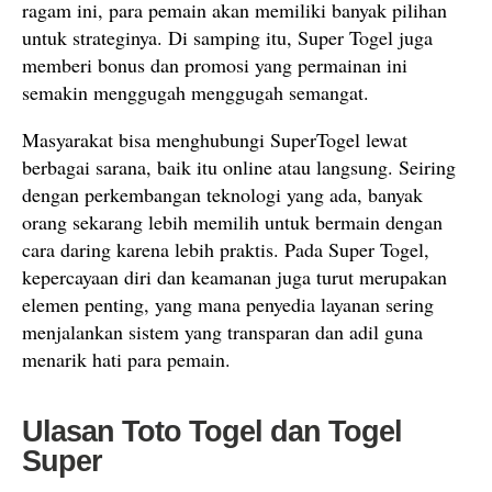
ragam ini, para pemain akan memiliki banyak pilihan
untuk strateginya. Di samping itu, Super Togel juga
memberi bonus dan promosi yang permainan ini
semakin menggugah menggugah semangat.
Masyarakat bisa menghubungi SuperTogel lewat
berbagai sarana, baik itu online atau langsung. Seiring
dengan perkembangan teknologi yang ada, banyak
orang sekarang lebih memilih untuk bermain dengan
cara daring karena lebih praktis. Pada Super Togel,
kepercayaan diri dan keamanan juga turut merupakan
elemen penting, yang mana penyedia layanan sering
menjalankan sistem yang transparan dan adil guna
menarik hati para pemain.
Ulasan Toto Togel dan Togel
Super