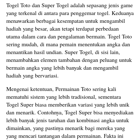
Togel Toto dan Super Togel adalah sepasang jenis game
yang terkenal di antara para penggemar togel. Keduanya
menawarkan berbagai kesempatan untuk mengambil
hadiah yang besar, akan tetapi terdapat perbedaan
utama dalam cara dan pengalaman bermain. Togel Toto
sering mudah, di mana pemain menentukan angka dan
menantikan hasil undian. Super Togel, di sisi lain,
menambahkan elemen tambahan dengan peluang untuk
bermain angka yang lebih banyak dan mengambil
hadiah yang bervariasi.
Mengenai ketentuan, Permainan Toto sering kali
mematuhi sistem yang lebih tradisional, sementara
Togel Super biasa memberikan variasi yang lebih unik
dan menarik. Contohnya, Togel Super bisa menyediakan
lebih banyak jenis taruhan dan kombinasi angka untuk
dimainkan, yang pastinya menarik bagi mereka yang
yang mencari tantangan dalam permainan. Fakta ini