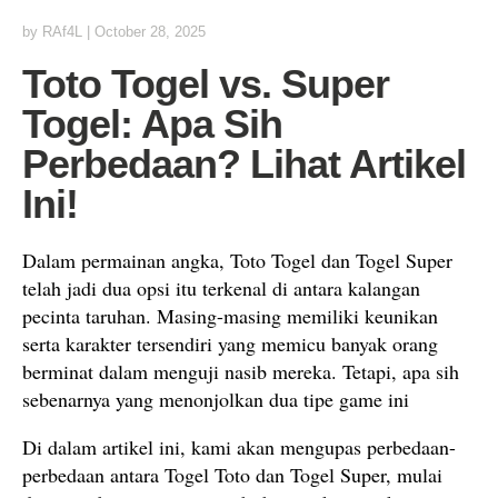
by
RAf4L
|
October 28, 2025
Toto Togel vs. Super
Togel: Apa Sih
Perbedaan? Lihat Artikel
Ini!
Dalam permainan angka, Toto Togel dan Togel Super
telah jadi dua opsi itu terkenal di antara kalangan
pecinta taruhan. Masing-masing memiliki keunikan
serta karakter tersendiri yang memicu banyak orang
berminat dalam menguji nasib mereka. Tetapi, apa sih
sebenarnya yang menonjolkan dua tipe game ini
Di dalam artikel ini, kami akan mengupas perbedaan-
perbedaan antara Togel Toto dan Togel Super, mulai