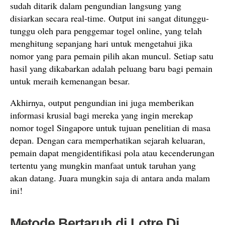
sudah ditarik dalam pengundian langsung yang
disiarkan secara real-time. Output ini sangat ditunggu-
tunggu oleh para penggemar togel online, yang telah
menghitung sepanjang hari untuk mengetahui jika
nomor yang para pemain pilih akan muncul. Setiap satu
hasil yang dikabarkan adalah peluang baru bagi pemain
untuk meraih kemenangan besar.
Akhirnya, output pengundian ini juga memberikan
informasi krusial bagi mereka yang ingin merekap
nomor togel Singapore untuk tujuan penelitian di masa
depan. Dengan cara memperhatikan sejarah keluaran,
pemain dapat mengidentifikasi pola atau kecenderungan
tertentu yang mungkin manfaat untuk taruhan yang
akan datang. Juara mungkin saja di antara anda malam
ini!
Metode Bertaruh di Lotre Di