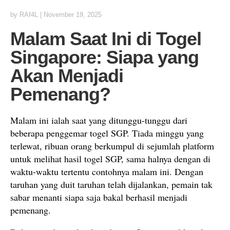
by
RAf4L
|
November 19, 2025
Malam Saat Ini di Togel
Singapore: Siapa yang
Akan Menjadi
Pemenang?
Malam ini ialah saat yang ditunggu-tunggu dari
beberapa penggemar togel SGP. Tiada minggu yang
terlewat, ribuan orang berkumpul di sejumlah platform
untuk melihat hasil togel SGP, sama halnya dengan di
waktu-waktu tertentu contohnya malam ini. Dengan
taruhan yang duit taruhan telah dijalankan, pemain tak
sabar menanti siapa saja bakal berhasil menjadi
pemenang.