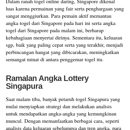
Dalam ranah togel online daring, Singapore dikenal
luas karena permainan yang fair serta penghargaan yang
sangat menggiurkan. Para pemain aktif memantau
angka togel dari Singapore pada hari ini serta angka
togel dari Singapore pada malam ini, berharap
kebahagiaan menyertai dirinya. Sementara itu, keluaran
sgp, baik yang paling cepat serta yang terakhir, menjadi
perbincangan hangat yang dibicarakan, meningkatkan
semangat minat di antara penggemar togel itu.
Ramalan Angka Lottery
Singapura
Saat malam tiba, banyak petaruh togel Singapura yang
mulai menyiapkan strategi dan melakukan analisis
untuk mendapatkan angka-angka yang kemungkinan
muncul. Dengan memanfaatkan berbagai cara, seperti
analisis data keluaran sebelumnya dan tren angka, para