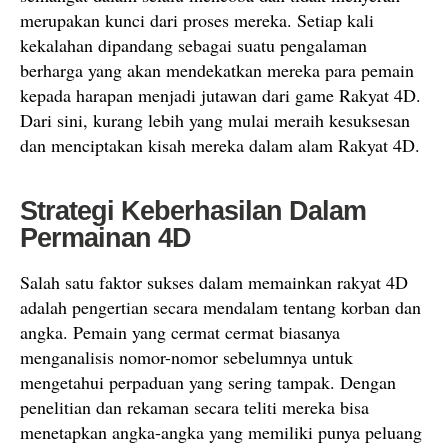
merupakan kunci dari proses mereka. Setiap kali
kekalahan dipandang sebagai suatu pengalaman
berharga yang akan mendekatkan mereka para pemain
kepada harapan menjadi jutawan dari game Rakyat 4D.
Dari sini, kurang lebih yang mulai meraih kesuksesan
dan menciptakan kisah mereka dalam alam Rakyat 4D.
Strategi Keberhasilan Dalam
Permainan 4D
Salah satu faktor sukses dalam memainkan rakyat 4D
adalah pengertian secara mendalam tentang korban dan
angka. Pemain yang cermat cermat biasanya
menganalisis nomor-nomor sebelumnya untuk
mengetahui perpaduan yang sering tampak. Dengan
penelitian dan rekaman secara teliti mereka bisa
menetapkan angka-angka yang memiliki punya peluang