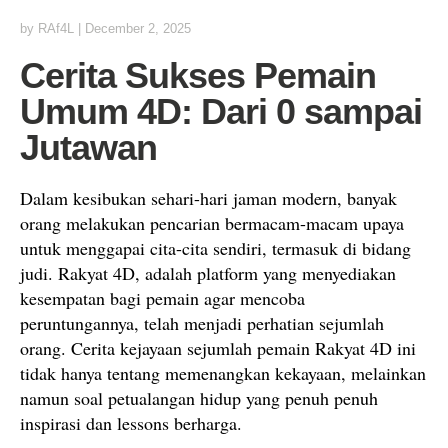
by
RAf4L
|
December 2, 2025
Cerita Sukses Pemain
Umum 4D: Dari 0 sampai
Jutawan
Dalam kesibukan sehari-hari jaman modern, banyak
orang melakukan pencarian bermacam-macam upaya
untuk menggapai cita-cita sendiri, termasuk di bidang
judi. Rakyat 4D, adalah platform yang menyediakan
kesempatan bagi pemain agar mencoba
peruntungannya, telah menjadi perhatian sejumlah
orang. Cerita kejayaan sejumlah pemain Rakyat 4D ini
tidak hanya tentang memenangkan kekayaan, melainkan
namun soal petualangan hidup yang penuh penuh
inspirasi dan lessons berharga.