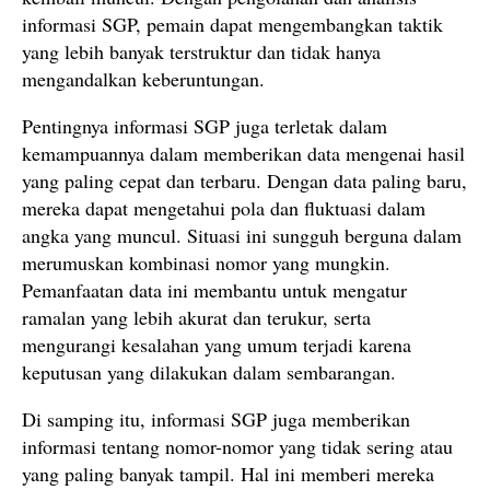
informasi SGP, pemain dapat mengembangkan taktik
yang lebih banyak terstruktur dan tidak hanya
mengandalkan keberuntungan.
Pentingnya informasi SGP juga terletak dalam
kemampuannya dalam memberikan data mengenai hasil
yang paling cepat dan terbaru. Dengan data paling baru,
mereka dapat mengetahui pola dan fluktuasi dalam
angka yang muncul. Situasi ini sungguh berguna dalam
merumuskan kombinasi nomor yang mungkin.
Pemanfaatan data ini membantu untuk mengatur
ramalan yang lebih akurat dan terukur, serta
mengurangi kesalahan yang umum terjadi karena
keputusan yang dilakukan dalam sembarangan.
Di samping itu, informasi SGP juga memberikan
informasi tentang nomor-nomor yang tidak sering atau
yang paling banyak tampil. Hal ini memberi mereka