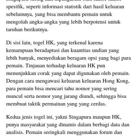
spesifik, seperti informasi statistik dari hasil keluaran
sebelumnya, yang bisa membantu pemain untuk
mengolah angka-angka yang lebih berpotensi untuk
taruhan berikutnya.
Di sisi lain, togel HK, yang terkenal karena
kemampuan beradaptasi dan kuantitas undian yang
lebih banyak, menyediakan beragam opsi yang bagi para
pemain. Tinjauan terhadap keluaran HK pun
menunjukkan corak yang dapat digunakan oleh pemain.
Dengan cara mengawasi keluaran keluaran Hong Kong,
para pemain bisa mencari tahu nomor yang sering
muncul serta nomor yang jarang diundi, sehingga bisa
membuat taktik permainan yang yang cerdas.
Kedua jenis togel ini, yakni Singapura maupun HK,
punya masyarakat yang dinamis dalam berbagi data dan
analisis. Pemain seringkali menggunakan forum dan