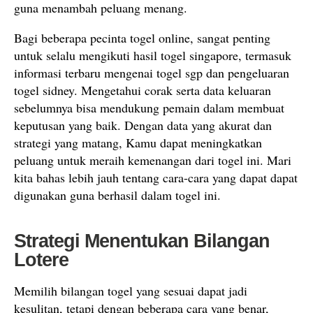
guna menambah peluang menang.
Bagi beberapa pecinta togel online, sangat penting
untuk selalu mengikuti hasil togel singapore, termasuk
informasi terbaru mengenai togel sgp dan pengeluaran
togel sidney. Mengetahui corak serta data keluaran
sebelumnya bisa mendukung pemain dalam membuat
keputusan yang baik. Dengan data yang akurat dan
strategi yang matang, Kamu dapat meningkatkan
peluang untuk meraih kemenangan dari togel ini. Mari
kita bahas lebih jauh tentang cara-cara yang dapat dapat
digunakan guna berhasil dalam togel ini.
Strategi Menentukan Bilangan
Lotere
Memilih bilangan togel yang sesuai dapat jadi
kesulitan, tetapi dengan beberapa cara yang benar,