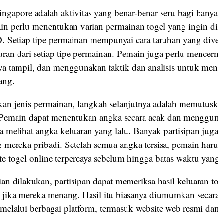
ingapore adalah aktivitas yang benar-benar seru bagi banya
in perlu menentukan varian permainan togel yang ingin di
. Setiap tipe permainan mempunyai cara taruhan yang diver
uran dari setiap tipe permainan. Pemain juga perlu mencer
ya tampil, dan menggunakan taktik dan analisis untuk m
ang.
an jenis permainan, langkah selanjutnya adalah memutus
 Pemain dapat menentukan angka secara acak dan menggun
ya melihat angka keluaran yang lalu. Banyak partisipan ju
 mereka pribadi. Setelah semua angka tersisa, pemain ha
te togel online terpercaya sebelum hingga batas waktu yan
an dilakukan, partisipan dapat memeriksa hasil keluaran t
 jika mereka menang. Hasil itu biasanya diumumkan secar
 melalui berbagai platform, termasuk website web resmi d