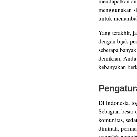
mendapatkan ang
menggunakan sis
untuk menambah
Yang terakhir, 
dengan bijak pen
seberapa banyak
demikian, Anda 
kebanyakan berko
Pengatur
Di Indonesia, to
Sebagian besar 
komunitas, seda
diminati, permain
sejumlah pemain 