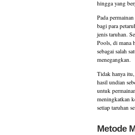
hingga yang be
Pada permainan 
bagi para petar
jenis taruhan. S
Pools, di mana 
sebagai salah sa
menegangkan.
Tidak hanya itu,
hasil undian se
untuk permainan
meningkatkan k
setiap taruhan se
Metode M