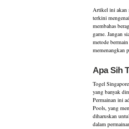
Artikel ini aka
terkini mengenai
membahas berag
game. Jangan sia
metode bermain 
memenangkan p
Apa Sih 
Togel Singapore
yang banyak dimi
Permainan ini ad
Pools, yang mem
diharuskan untu
dalam permainan