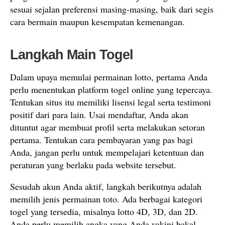
sesuai sejalan preferensi masing-masing, baik dari segis
cara bermain maupun kesempatan kemenangan.
Langkah Main Togel
Dalam upaya memulai permainan lotto, pertama Anda
perlu menentukan platform togel online yang tepercaya.
Tentukan situs itu memiliki lisensi legal serta testimoni
positif dari para lain. Usai mendaftar, Anda akan
dituntut agar membuat profil serta melakukan setoran
pertama. Tentukan cara pembayaran yang pas bagi
Anda, jangan perlu untuk mempelajari ketentuan dan
peraturan yang berlaku pada website tersebut.
Sesudah akun Anda aktif, langkah berikutnya adalah
memilih jenis permainan toto. Ada berbagai kategori
togel yang tersedia, misalnya lotto 4D, 3D, dan 2D.
Anda perlu memilih angka yang Anda yakini bakal