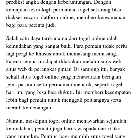
prediksi angka dengan keberuntungan. Dengan
kemajuan teknologi, permainan togel sekarang bisa
diakses secara platform online, memberi kenyamanan
bagi para pecinta judi.
Salah satu daya tarik utama dari togel online ialah
kemudahan yang sangat baik. Para pemain tidak perlu
lagi pergi ke khusus untuk memasang memasang,
karena semua ini dapat dilakukan melalui situs web
situs web di perangkat pintar. Di samping itu, banyak
sekali situs togel online yang menawarkan beragam
jenis pasaran serta permainan menarik, seperti togel
hari ini, yang bisa bisa diikuti. Ini memberi kesempatan
lebih bagi pemain untuk menggali peluangnya serta
meraih kemenangan.
Namun, meskipun togel online menawarkan sejumlah
kemudahan, pemain juga harus waspada dari risiko
yang mungkin. Penting bagi memilih situs togel yang