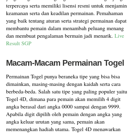
terpercaya serta memiliki lisensi resmi untuk menjamin
keamanan serta dan keadilan permainan. Pemahaman
yang baik tentang aturan serta strategi permainan dapat
membantu pemain dalam menambah peluang menang
dan membuat pengalaman bermain jadi menarik.
Live
Result SGP
Macam-Macam Permainan Togel
Permainan Togel punya beraneka tipe yang bisa bisa
dimainkan, masing-masing dengan kaidah serta cara
berbeda-beda. Salah satu tipe yang paling populer yaitu
Togel 4D, dimana para pemain akan memilih 4 digit
angka berasal dari angka 0000 sampai dengan 9999.
Apabila digit dipilih oleh pemain dengan angka yang
angka keluar urutan yang sama, pemain akan
memenangkan hadiah utama. Togel 4D menawarkan