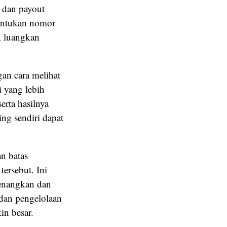
 dan payout
entukan nomor
, luangkan
an cara melihat
 yang lebih
erta hasilnya
ng sendiri dapat
n batas
ersebut. Ini
enangkan dan
dan pengelolaan
in besar.