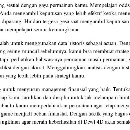
ing sesuai dengan gaya permainan kamu. Mempelajari odds
Anda mengambil keputusan yang lebih efektif ketika men
n dipasang. Hindari tergesa-gesa saat mengambil keputusan
gar mempelajari semua kemungkinan.
balah untuk menggunakan data historis sebagai acuan. Deng
g sering muncul sebelumnya, kamu bisa membuat strategi
etapi, perhatikan bahwasanya permainan masih permainan, s
ediksi dengan akurat. Menggabungkan analisis dengan insti
n yang lebih lebih pada strategi kamu.
ng untuk menyusun manajemen finansial yang baik. Tentuka
ap kamu taruhkan dan disiplin untuk tak melampaui limit t
bantu kamu mempertahankan permainan agar tetap meny
game menjadi beban finansial. Dengan taktik yang bagus 
ungkinan agar meraih keberhasilan di Dewi 4D akan semak