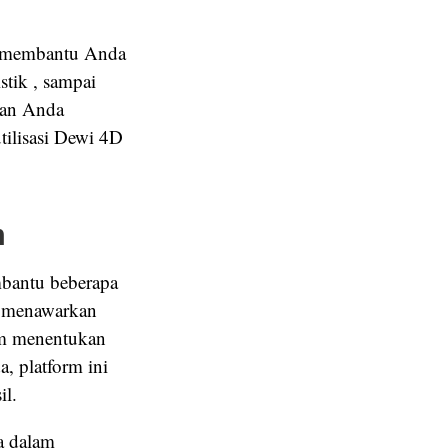
at membantu Anda
stik , sampai
kan Anda
tilisasi Dewi 4D
m
mbantu beberapa
ni menawarkan
am menentukan
, platform ini
il.
a dalam