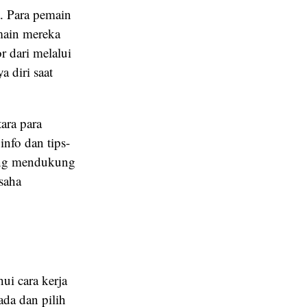
a. Para pemain
main mereka
 dari melalui
a diri saat
ara para
info dan tips-
yang mendukung
saha
i cara kerja
ada dan pilih