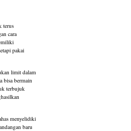
 terus
gan cara
miliki
etapi pakai
ukan limit dalam
a bisa bermain
uk terbujuk
ghasilkan
has menyelidiki
pandangan baru