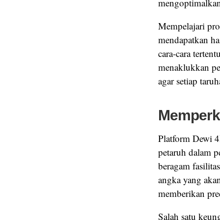
mengoptimalkan
Mempelajari pro
mendapatkan hasi
cara-cara terte
menaklukkan per
agar setiap taru
Memperke
Platform Dewi 4
petaruh dalam p
beragam fasilit
angka yang akan 
memberikan pre
Salah satu keun