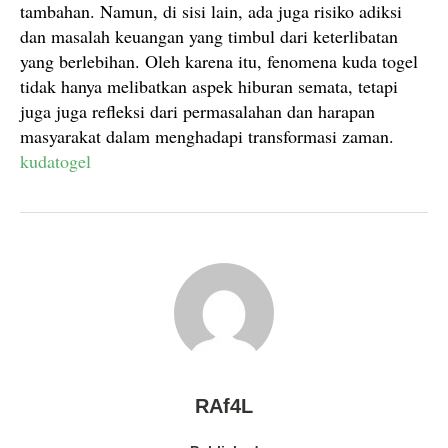
tambahan. Namun, di sisi lain, ada juga risiko adiksi
dan masalah keuangan yang timbul dari keterlibatan
yang berlebihan. Oleh karena itu, fenomena kuda togel
tidak hanya melibatkan aspek hiburan semata, tetapi
juga juga refleksi dari permasalahan dan harapan
masyarakat dalam menghadapi transformasi zaman.
kudatogel
RAf4L