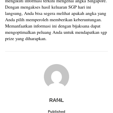
mengikuti informasi terkini mengenai angka Singapore.
Dengan mengakses hasil keluaran SGP hari ini
langsung, Anda bisa segera melihat apakah angka yang
Anda pilih memperoleh memberikan keberuntungan.
Memanfaatkan informasi ini dengan bijaksana dapat
mengoptimalkan peluang Anda untuk mendapatkan sgp
prize yang diharapkan.
RAf4L
Published