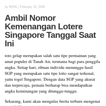
by
RAf4L
|
February 10, 2026
Ambil Nomor
Kemenangan Lotere
Singapore Tanggal Saat
Ini
toto gelap merupakan salah satu tipe permainan yang
amat populer di Tanah Air, terutama bagi para penggila
angka. Setiap hari, ribuan individu menunggu hasil
SGP yang merupakan satu tipe lotto sangat terkenal,
yaitu togel Singapore. Dengan data SGP yang akurat
dan terpercaya, pemain berharap bisa mendapatkan
angka kemenangan yang ditunggu-tunggu.
Sekarang, kami akan mengulas berita terbaru mengenai