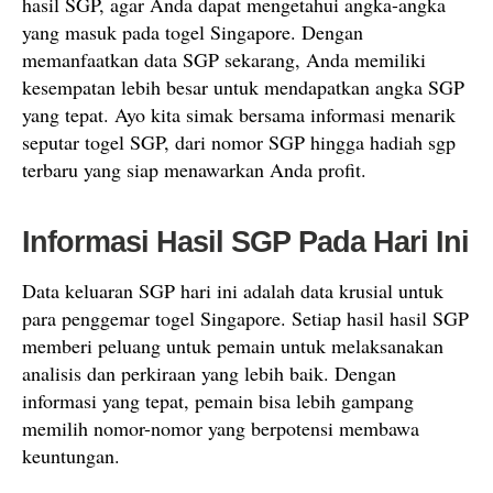
hasil SGP, agar Anda dapat mengetahui angka-angka
yang masuk pada togel Singapore. Dengan
memanfaatkan data SGP sekarang, Anda memiliki
kesempatan lebih besar untuk mendapatkan angka SGP
yang tepat. Ayo kita simak bersama informasi menarik
seputar togel SGP, dari nomor SGP hingga hadiah sgp
terbaru yang siap menawarkan Anda profit.
Informasi Hasil SGP Pada Hari Ini
Data keluaran SGP hari ini adalah data krusial untuk
para penggemar togel Singapore. Setiap hasil hasil SGP
memberi peluang untuk pemain untuk melaksanakan
analisis dan perkiraan yang lebih baik. Dengan
informasi yang tepat, pemain bisa lebih gampang
memilih nomor-nomor yang berpotensi membawa
keuntungan.