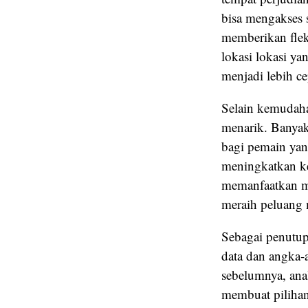
bisa mengakses s
memberikan flek
lokasi lokasi ya
menjadi lebih c
Selain kemudaha
menarik. Banyak
bagi pemain yang
meningkatkan k
memanfaatkan m
meraih peluang 
Sebagai penutup
data dan angka-a
sebelumnya, ana
membuat pilihan 