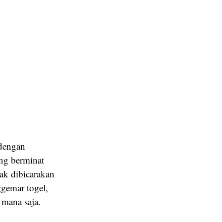
g
 dengan
ng berminat
ak dibicarakan
ggemar togel,
mana saja.