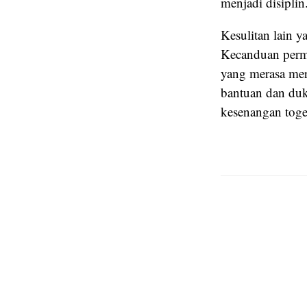
menjadi disiplin
Kesulitan lain y
Kecanduan perma
yang merasa mer
bantuan dan duk
kesenangan toge