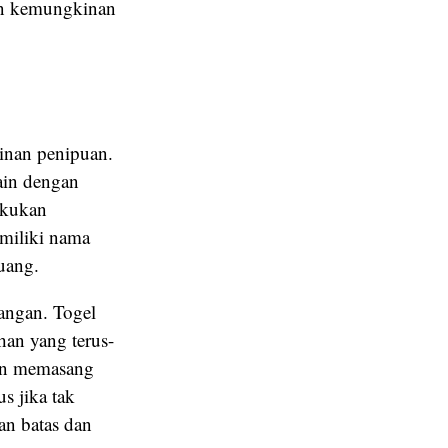
kan kemungkinan
kinan penipuan.
ain dengan
akukan
miliki nama
uang.
uangan. Togel
han yang terus-
an memasang
s jika tak
an batas dan