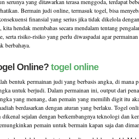
 serunya yang ditawarkan terasa menggoda, terdapat beb
rhatikan. Bermain judi online, termasuk togel, bisa menye
nsekuensi finansial yang serius jika tidak dikelola dengan
ni, kita hendak membahas secara mendalam tentang pengal
e, serta risiko-risiko yang perlu diwaspadai agar permainan 
ak berbahaya.
ogel Online?
togel online
alah bentuk permainan judi yang berbasis angka, di mana 
ngka untuk berjudi. Dalam permainan ini, output dari pen
ngka yang menang, dan pemain yang memilih digit itu a
 hadiah berdasarkan dengan aturan yang berlaku. Togel onl
 dikenal sejalan dengan berkembangnya teknologi dan k
memungkinkan pemain untuk bermain kapan saja dan diman