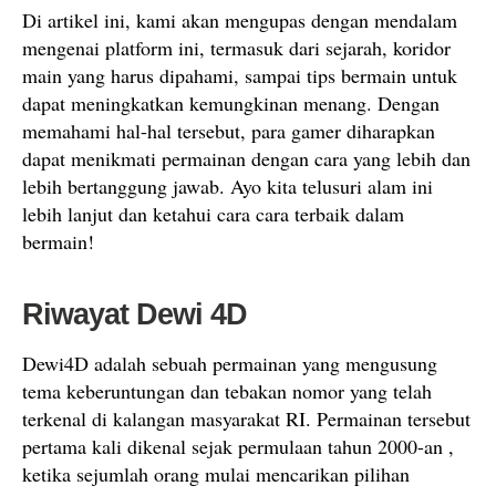
Di artikel ini, kami akan mengupas dengan mendalam
mengenai platform ini, termasuk dari sejarah, koridor
main yang harus dipahami, sampai tips bermain untuk
dapat meningkatkan kemungkinan menang. Dengan
memahami hal-hal tersebut, para gamer diharapkan
dapat menikmati permainan dengan cara yang lebih dan
lebih bertanggung jawab. Ayo kita telusuri alam ini
lebih lanjut dan ketahui cara cara terbaik dalam
bermain!
Riwayat Dewi 4D
Dewi4D adalah sebuah permainan yang mengusung
tema keberuntungan dan tebakan nomor yang telah
terkenal di kalangan masyarakat RI. Permainan tersebut
pertama kali dikenal sejak permulaan tahun 2000-an ,
ketika sejumlah orang mulai mencarikan pilihan