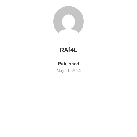
RAf4L
Published
May 31, 2026