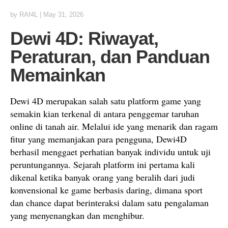
by
RAf4L
|
May 31, 2026
Dewi 4D: Riwayat,
Peraturan, dan Panduan
Memainkan
Dewi 4D merupakan salah satu platform game yang
semakin kian terkenal di antara penggemar taruhan
online di tanah air. Melalui ide yang menarik dan ragam
fitur yang memanjakan para pengguna, Dewi4D
berhasil menggaet perhatian banyak individu untuk uji
peruntungannya. Sejarah platform ini pertama kali
dikenal ketika banyak orang yang beralih dari judi
konvensional ke game berbasis daring, dimana sport
dan chance dapat berinteraksi dalam satu pengalaman
yang menyenangkan dan menghibur.