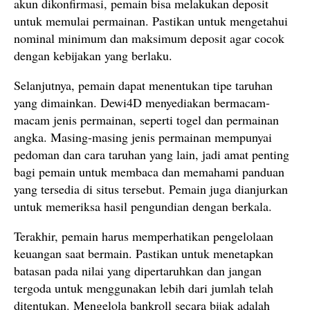
akun dikonfirmasi, pemain bisa melakukan deposit
untuk memulai permainan. Pastikan untuk mengetahui
nominal minimum dan maksimum deposit agar cocok
dengan kebijakan yang berlaku.
Selanjutnya, pemain dapat menentukan tipe taruhan
yang dimainkan. Dewi4D menyediakan bermacam-
macam jenis permainan, seperti togel dan permainan
angka. Masing-masing jenis permainan mempunyai
pedoman dan cara taruhan yang lain, jadi amat penting
bagi pemain untuk membaca dan memahami panduan
yang tersedia di situs tersebut. Pemain juga dianjurkan
untuk memeriksa hasil pengundian dengan berkala.
Terakhir, pemain harus memperhatikan pengelolaan
keuangan saat bermain. Pastikan untuk menetapkan
batasan pada nilai yang dipertaruhkan dan jangan
tergoda untuk menggunakan lebih dari jumlah telah
ditentukan. Mengelola bankroll secara bijak adalah