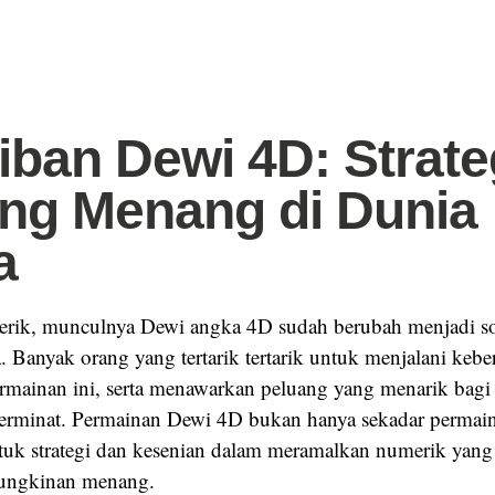
iban Dewi 4D: Strate
ng Menang di Dunia
a
rik, munculnya Dewi angka 4D sudah berubah menjadi so
. Banyak orang yang tertarik tertarik untuk menjalani keb
ermainan ini, serta menawarkan peluang yang menarik bag
erminat. Permainan Dewi 4D bukan hanya sekadar permaina
tuk strategi dan kesenian dalam meramalkan numerik yang
ngkinan menang.