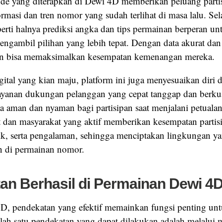
de yang diterapkan di Dewi 4D memberikan peluang parti
rmasi dan tren nomor yang sudah terlihat di masa lalu. Sel
eperti halnya prediksi angka dan tips permainan berperan 
ngambil pilihan yang lebih tepat. Dengan data akurat dan 
pan bisa memaksimalkan kesempatan kemenangan mereka.
ital yang kian maju, platform ini juga menyesuaikan diri 
yanan dukungan pelanggan yang cepat tanggap dan berkual
a aman dan nyaman bagi partisipan saat menjalani petuala
 dan masyarakat yang aktif memberikan kesempatan partis
trik, serta pengalaman, sehingga menciptakan lingkungan y
n di permainan nomor.
an Berhasil di Permainan Dewi 4
D, pendekatan yang efektif memainkan fungsi penting un
ah satu pendekatan yang dapat dilakukan adalah melalui 