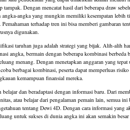
p tampak. Dengan mencatat hasil dari beberapa draw sebel
 angka-angka yang mungkin memiliki kesempatan lebih t
 Pemahaman terhadap tren ini bisa memberi gambaran ten
rusnya digunakan.
sifikasi taruhan juga adalah strategi yang bijak. Alih-alih h
nasi angka, bermain dengan beberapa kombinasi berbeda b
eluang menang. Dengan menetapkan anggaran yang tepat u
coba berbagai kombinasi, peserta dapat memperluas risiko 
ngkauan kemampuan finansial mereka.
ah belajar dan beradaptasi dengan informasi baru. Dari mem
tas, atau belajar dari pengalaman pemain lain, semua ini 
etahuan tentang Dewi 4D. Dengan cara informasi yang aku
luang untuk sukses di dunia angka ini akan semakin besar 