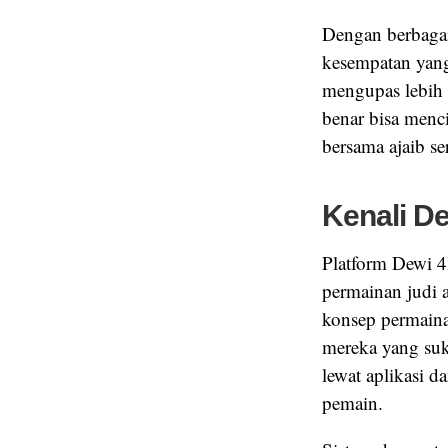
Dengan berbagai
kesempatan yang
mengupas lebih
benar bisa menci
bersama ajaib s
Kenali D
Platform Dewi 4
permainan judi 
konsep permaina
mereka yang suk
lewat aplikasi d
pemain.