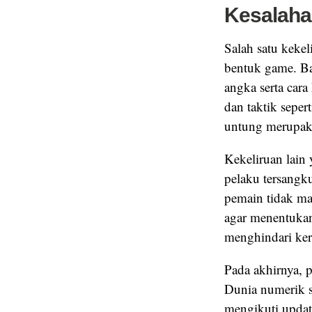
Kesalaha
Salah satu kekel
bentuk game. Ba
angka serta car
dan taktik sepe
untung merupaka
Kekeliruan lain
pelaku tersangku
pemain tidak ma
agar menentukan
menghindari ker
Pada akhirnya, 
Dunia numerik s
mengikuti updat