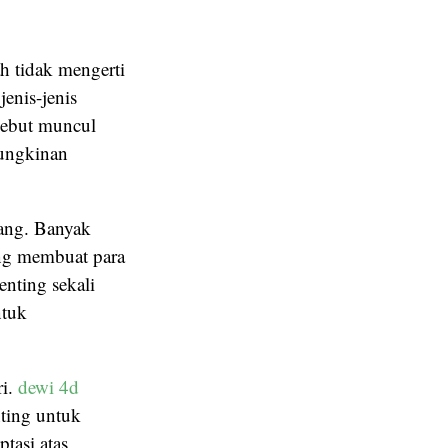
ah tidak mengerti
enis-jenis
sebut muncul
mungkinan
uang. Banyak
yang membuat para
nting sekali
ntuk
ri.
dewi 4d
nting untuk
tasi atas