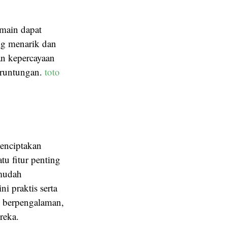
main dapat
ng menarik dan
an kepercayaan
eruntungan.
toto
enciptakan
u fitur penting
 mudah
i praktis serta
h berpengalaman,
reka.