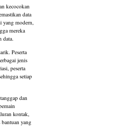
dan kecocokan
emastikan data
si yang modern,
ingga mereka
 data.
rik. Peserta
erbagai jenis
si, peserta
ehingga setiap
 tanggap dan
 pemain
luran kontak,
s bantuan yang