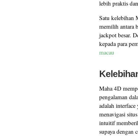
lebih praktis dan
Satu kelebihan 
memilih antara 
jackpot besar. 
kepada para pem
macau
Kelebiha
Maha 4D memper
pengalaman dala
adalah interfac
menavigasi situs
intuitif member
supaya dengan c