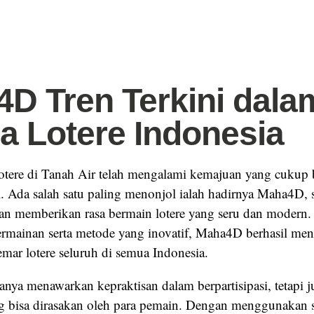
D Tren Terkini dala
 Lotere Indonesia
 lotere di Tanah Air telah mengalami kemajuan yang cukup 
. Ada salah satu paling menonjol ialah hadirnya Maha4D, s
n memberikan rasa bermain lotere yang seru dan modern
ermainan serta metode yang inovatif, Maha4D berhasil men
mar lotere seluruh di semua Indonesia.
nya menawarkan kepraktisan dalam berpartisipasi, tetapi 
 bisa dirasakan oleh para pemain. Dengan menggunakan 