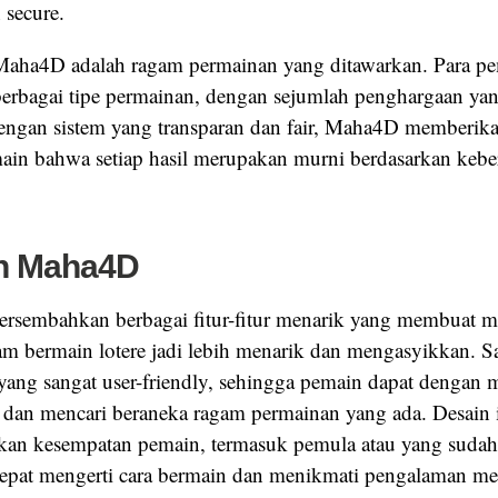
 secure.
Maha4D adalah ragam permainan yang ditawarkan. Para pe
berbagai tipe permainan, dengan sejumlah penghargaan ya
Dengan sistem yang transparan dan fair, Maha4D memberik
ain bahwa setiap hasil merupakan murni berdasarkan keb
n Maha4D
sembahkan berbagai fitur-fitur menarik yang membuat m
m bermain lotere jadi lebih menarik dan mengasyikkan. Sat
e yang sangat user-friendly, sehingga pemain dapat dengan
 dan mencari beraneka ragam permainan yang ada. Desain in
ikan kesempatan pemain, termasuk pemula atau yang suda
epat mengerti cara bermain dan menikmati pengalaman me