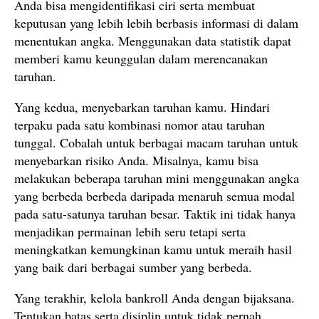
Anda bisa mengidentifikasi ciri serta membuat
keputusan yang lebih lebih berbasis informasi di dalam
menentukan angka. Menggunakan data statistik dapat
memberi kamu keunggulan dalam merencanakan
taruhan.
Yang kedua, menyebarkan taruhan kamu. Hindari
terpaku pada satu kombinasi nomor atau taruhan
tunggal. Cobalah untuk berbagai macam taruhan untuk
menyebarkan risiko Anda. Misalnya, kamu bisa
melakukan beberapa taruhan mini menggunakan angka
yang berbeda berbeda daripada menaruh semua modal
pada satu-satunya taruhan besar. Taktik ini tidak hanya
menjadikan permainan lebih seru tetapi serta
meningkatkan kemungkinan kamu untuk meraih hasil
yang baik dari berbagai sumber yang berbeda.
Yang terakhir, kelola bankroll Anda dengan bijaksana.
Tentukan batas serta disiplin untuk tidak pernah