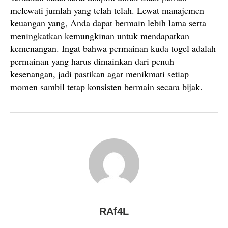
melewati jumlah yang telah telah. Lewat manajemen
keuangan yang, Anda dapat bermain lebih lama serta
meningkatkan kemungkinan untuk mendapatkan
kemenangan. Ingat bahwa permainan kuda togel adalah
permainan yang harus dimainkan dari penuh
kesenangan, jadi pastikan agar menikmati setiap
momen sambil tetap konsisten bermain secara bijak.
RAf4L