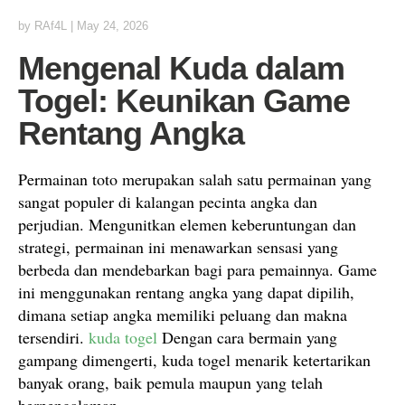
by
RAf4L
|
May 24, 2026
Mengenal Kuda dalam
Togel: Keunikan Game
Rentang Angka
Permainan toto merupakan salah satu permainan yang
sangat populer di kalangan pecinta angka dan
perjudian. Mengunitkan elemen keberuntungan dan
strategi, permainan ini menawarkan sensasi yang
berbeda dan mendebarkan bagi para pemainnya. Game
ini menggunakan rentang angka yang dapat dipilih,
dimana setiap angka memiliki peluang dan makna
tersendiri.
kuda togel
Dengan cara bermain yang
gampang dimengerti, kuda togel menarik ketertarikan
banyak orang, baik pemula maupun yang telah