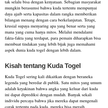
tak selalu bisa dengan kenyataan. Sebagian masyarakat
mungkin berasumsi bahwa kuda tertentu mempunyai
daya ajaib serta kapasitas dalam rangka memberikan
bilangan menang dengan cara berkelanjutan. Tetapi,
krusial supaya menyaring apa yang benar serta yang
mana yang cuma hanya mitos. Melalui mendalami
fakta-fakta yang terdapat, para pemain diharapkan bisa
membuat tindakan yang lebih bijak juga memahami
aspek dunia kuda togel dengan lebih dalam.
Kisah tentang Kuda Togel
Kuda Togel sering kali dikaitkan dengan beraneka
legenda yang beredar di publik. Satu mitos yang umum
adalah keyakinan bahwa angka yang keluar dari kuda
ini dapat diprediksi dengan mudah. Banyak sekali
individu percaya bahwa jika mereka dapat mengenali
corak tertentu pada kuda, mereka bisa meraih