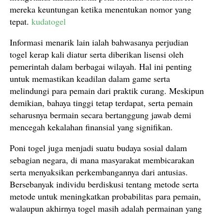
mereka keuntungan ketika menentukan nomor yang
tepat.
kudatogel
Informasi menarik lain ialah bahwasanya perjudian
togel kerap kali diatur serta diberikan lisensi oleh
pemerintah dalam berbagai wilayah. Hal ini penting
untuk memastikan keadilan dalam game serta
melindungi para pemain dari praktik curang. Meskipun
demikian, bahaya tinggi tetap terdapat, serta pemain
seharusnya bermain secara bertanggung jawab demi
mencegah kekalahan finansial yang signifikan.
Poni togel juga menjadi suatu budaya sosial dalam
sebagian negara, di mana masyarakat membicarakan
serta menyaksikan perkembangannya dari antusias.
Bersebanyak individu berdiskusi tentang metode serta
metode untuk meningkatkan probabilitas para pemain,
walaupun akhirnya togel masih adalah permainan yang