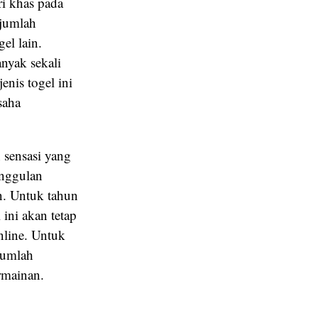
ri khas pada
ejumlah
el lain.
nyak sekali
nis togel ini
saha
 sensasi yang
unggulan
n. Untuk tahun
ini akan tetap
nline. Untuk
jumlah
rmainan.