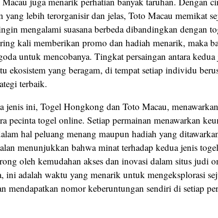
to Macau juga menarik perhatian banyak taruhan. Dengan ci
n yang lebih terorganisir dan jelas, Toto Macau memikat s
ngin mengalami suasana berbeda dibandingkan dengan tog
ering kali memberikan promo dan hadiah menarik, maka ba
goda untuk mencobanya. Tingkat persaingan antara kedua je
tu ekosistem yang beragam, di tempat setiap individu beru
tegi terbaik.
 jenis ini, Togel Hongkong dan Toto Macau, menawarkan
ra pecinta togel online. Setiap permainan menawarkan ke
k dalam hal peluang menang maupun hadiah yang ditawarka
malan menunjukkan bahwa minat terhadap kedua jenis togel 
rong oleh kemudahan akses dan inovasi dalam situs judi o
 ini adalah waktu yang menarik untuk mengeksplorasi se
 mendapatkan nomor keberuntungan sendiri di setiap pe