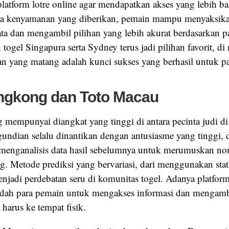
latform lotre online agar mendapatkan akses yang lebih ba
ta kenyamanan yang diberikan, pemain mampu menyaksik
ata dan mengambil pilihan yang lebih akurat berdasarkan p
 togel Singapura serta Sydney terus jadi pilihan favorit, di
an yang matang adalah kunci sukses yang berhasil untuk p
ngkong dan Toto Macau
mempunyai diangkat yang tinggi di antara pecinta judi di
ngundian selalu dinantikan dengan antusiasme yang tinggi,
menganalisis data hasil sebelumnya untuk merumuskan n
 Metode prediksi yang bervariasi, dari menggunakan stat
menjadi perdebatan seru di komunitas togel. Adanya platform
ah para pemain untuk mengakses informasi dan mengamb
harus ke tempat fisik.