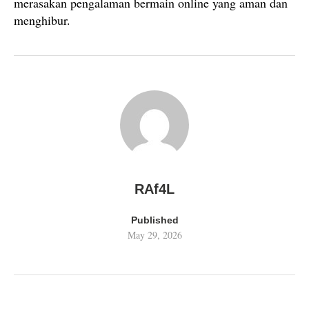
merasakan pengalaman bermain online yang aman dan
menghibur.
RAf4L
Published
May 29, 2026