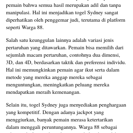
pemain bahwa semua hasil merupakan adil dan tanpa
manipulasi. Hal ini menjadikan togel Sydney sangat
diperhatikan oleh penggemar judi, terutama di platform
seperti Warga 88.
Salah satu keunggulan lainnya adalah variasi jenis
pertaruhan yang ditawarkan. Pemain bisa memilih dari
sejumlah macam pertaruhan, contohnya dua dimensi,
3D, dan 4D, berdasarkan taktik dan preferensi individu.
Hal ini memungkinkan pemain agar ikut serta dalam
metode yang mereka anggap mereka sebagai
menguntungkan, meningkatkan peluang mereka
mendapatkan meraih kemenangan.
Selain itu, togel Sydney juga menyediakan penghargaan
yang kompetitif. Dengan adanya jackpot yang
menggiurkan, banyak pemain merasa ketertarikan
dalam menggali peruntungannya. Warga 88 sebagai