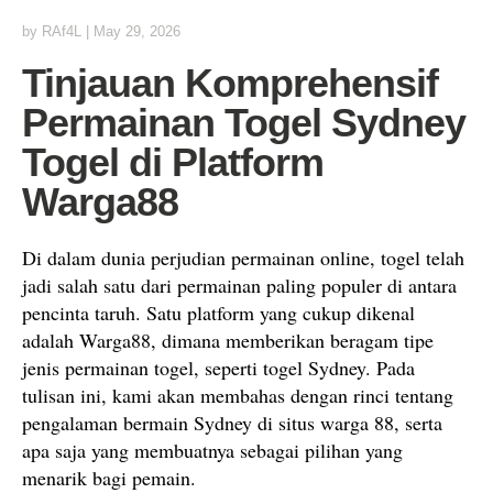
by
RAf4L
|
May 29, 2026
Tinjauan Komprehensif
Permainan Togel Sydney
Togel di Platform
Warga88
Di dalam dunia perjudian permainan online, togel telah
jadi salah satu dari permainan paling populer di antara
pencinta taruh. Satu platform yang cukup dikenal
adalah Warga88, dimana memberikan beragam tipe
jenis permainan togel, seperti togel Sydney. Pada
tulisan ini, kami akan membahas dengan rinci tentang
pengalaman bermain Sydney di situs warga 88, serta
apa saja yang membuatnya sebagai pilihan yang
menarik bagi pemain.