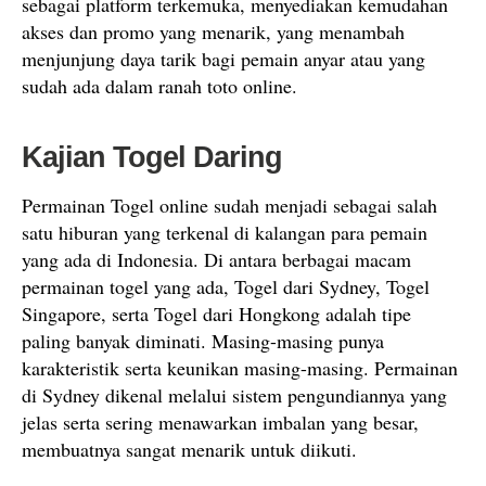
sebagai platform terkemuka, menyediakan kemudahan
akses dan promo yang menarik, yang menambah
menjunjung daya tarik bagi pemain anyar atau yang
sudah ada dalam ranah toto online.
Kajian Togel Daring
Permainan Togel online sudah menjadi sebagai salah
satu hiburan yang terkenal di kalangan para pemain
yang ada di Indonesia. Di antara berbagai macam
permainan togel yang ada, Togel dari Sydney, Togel
Singapore, serta Togel dari Hongkong adalah tipe
paling banyak diminati. Masing-masing punya
karakteristik serta keunikan masing-masing. Permainan
di Sydney dikenal melalui sistem pengundiannya yang
jelas serta sering menawarkan imbalan yang besar,
membuatnya sangat menarik untuk diikuti.