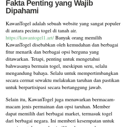
Fakta Penting yang Wajib
Dipahami
KawanTogel adalah sebuah website yang sangat populer
di antara pecinta togel di tanah air.
https://kawantogel1.art/
Banyak orang memilih
KawanTogel disebabkan oleh kemudahan dan berbagai
fitur menarik dan berbagai opsi berguna yang
ditawarkan. Tetapi, penting untuk mengetahui
bahwasanya bermain togel, meskipun seru, selalu
mengandung bahaya. Selalu untuk mempertimbangkan
secara cermat sewaktu melakukan taruhan dan pastikan
untuk berpartisipasi secara bertanggung jawab.
Selain itu, KawanTogel juga menawarkan bermacam-
macam jenis permainan dan opsi taruhan. Member
dapat memilih dari berbagai market, termasuk togel
dari berbagai negara. Ini memberi kesempatan untuk