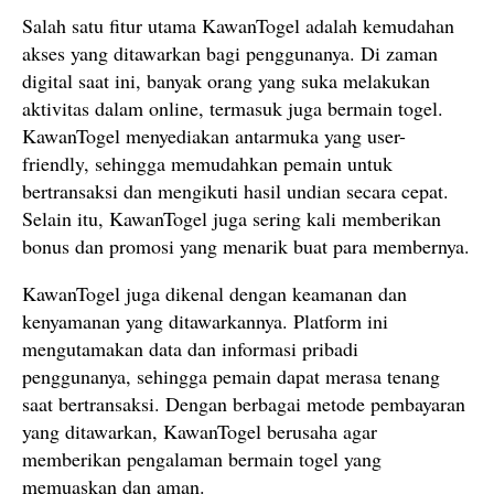
Salah satu fitur utama KawanTogel adalah kemudahan
akses yang ditawarkan bagi penggunanya. Di zaman
digital saat ini, banyak orang yang suka melakukan
aktivitas dalam online, termasuk juga bermain togel.
KawanTogel menyediakan antarmuka yang user-
friendly, sehingga memudahkan pemain untuk
bertransaksi dan mengikuti hasil undian secara cepat.
Selain itu, KawanTogel juga sering kali memberikan
bonus dan promosi yang menarik buat para membernya.
KawanTogel juga dikenal dengan keamanan dan
kenyamanan yang ditawarkannya. Platform ini
mengutamakan data dan informasi pribadi
penggunanya, sehingga pemain dapat merasa tenang
saat bertransaksi. Dengan berbagai metode pembayaran
yang ditawarkan, KawanTogel berusaha agar
memberikan pengalaman bermain togel yang
memuaskan dan aman.