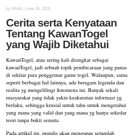
by
RAf4L
|
June 26, 2026
Cerita serta Kenyataan
Tentang KawanTogel
yang Wajib Diketahui
KawanTogel, atau sering kali disingkat sebagai
kawanTogel, jadi sebuah topik pembicaraan yang panas
di sekitar para penggemar game togel. Walaupun, sama
seperti berbagai hal lainnya, ada beragam legenda dan
realita yg mengelilingi fenomena ini. Banyak sekali
masyarakat yang tidak yakin keakuratan informasi yg
berlaku, sehingga krusial untuk tahu untuk mengetahui
yang mana yang valid dan yang mana yg hanya sekedar
teori tanpa bukti semata.
Pada artikel ini, penulis akan mengupas sejumlah