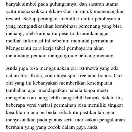
banyak simbol pada gulungannya, dan sasaran utama
yaitu mencocokkan iklan-iklan ini untuk memenangkan
reward. Setiap perangkat memiliki daftar pembayaran
yang mengindikasikan kombinasi pemenang yang bisa
menang, oleh karena itu peserta disarankan agar
melihat informasi ini sebelum memulai permainan.
Mengetahui cara kerja tabel pembayaran akan
menunjang pemain mengupgrade peluang menang.
Anda juga bisa menggunakan ciri istimewa yang ada
dalam Slot Kuda, contohnya spin free atau bonus. Ciri-
ciri yang ini kebanyakan memberikan kesempatan
tambahan agar mendapatkan pahala tanpa mesti
mengeluarkan uang lebih uang lebih banyak Selain itu,
beberapa versi variasi permainan bisa memiliki tingkat
kesulitan mana berbeda, sebab itu pastikanlah agar
menyesuaikan pada pantas serta merasakan pengalaman
bermain yang yang cocok dalam gaya anda.