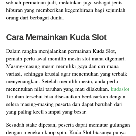
sebuah permainan judi, melainkan juga sebagai jenis
hiburan yang memberikan kegembiraan bagi sejumlah
orang dari berbagai dunia.
Cara Memainkan Kuda Slot
Dalam rangka menjalankan permainan Kuda Slot,
pemain perlu awal memilih mesin slot mana digemari.
Masing-masing mesin memiliki gaya dan ciri mana
variasi, sehingga krusial agar menemukan yang terbaik
menyenangkan. Setelah memilih mesin, anda perlu
menentukan nilai taruhan yang mau dilakukan.
kudaslot
Taruhan tersebut bisa disesuaikan berdasarkan dengan
selera masing-masing peserta dan dapat berubah dari
yang paling kecil sampai yang besar.
Sesudah stake dipesan, peserta dapat memutar gulungan
dengan menekan knop spin. Kuda Slot biasanya punya