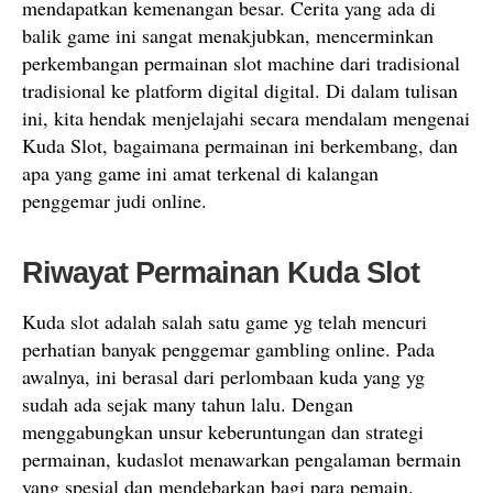
mendapatkan kemenangan besar. Cerita yang ada di
balik game ini sangat menakjubkan, mencerminkan
perkembangan permainan slot machine dari tradisional
tradisional ke platform digital digital. Di dalam tulisan
ini, kita hendak menjelajahi secara mendalam mengenai
Kuda Slot, bagaimana permainan ini berkembang, dan
apa yang game ini amat terkenal di kalangan
penggemar judi online.
Riwayat Permainan Kuda Slot
Kuda slot adalah salah satu game yg telah mencuri
perhatian banyak penggemar gambling online. Pada
awalnya, ini berasal dari perlombaan kuda yang yg
sudah ada sejak many tahun lalu. Dengan
menggabungkan unsur keberuntungan dan strategi
permainan, kudaslot menawarkan pengalaman bermain
yang spesial dan mendebarkan bagi para pemain.