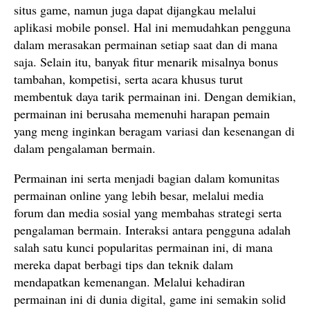
situs game, namun juga dapat dijangkau melalui
aplikasi mobile ponsel. Hal ini memudahkan pengguna
dalam merasakan permainan setiap saat dan di mana
saja. Selain itu, banyak fitur menarik misalnya bonus
tambahan, kompetisi, serta acara khusus turut
membentuk daya tarik permainan ini. Dengan demikian,
permainan ini berusaha memenuhi harapan pemain
yang meng inginkan beragam variasi dan kesenangan di
dalam pengalaman bermain.
Permainan ini serta menjadi bagian dalam komunitas
permainan online yang lebih besar, melalui media
forum dan media sosial yang membahas strategi serta
pengalaman bermain. Interaksi antara pengguna adalah
salah satu kunci popularitas permainan ini, di mana
mereka dapat berbagi tips dan teknik dalam
mendapatkan kemenangan. Melalui kehadiran
permainan ini di dunia digital, game ini semakin solid