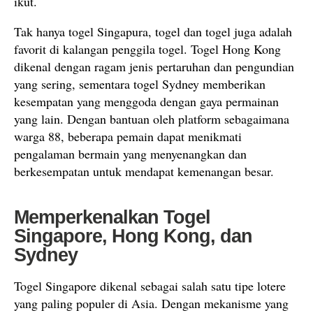
ikut.
Tak hanya togel Singapura, togel dan togel juga adalah
favorit di kalangan penggila togel. Togel Hong Kong
dikenal dengan ragam jenis pertaruhan dan pengundian
yang sering, sementara togel Sydney memberikan
kesempatan yang menggoda dengan gaya permainan
yang lain. Dengan bantuan oleh platform sebagaimana
warga 88, beberapa pemain dapat menikmati
pengalaman bermain yang menyenangkan dan
berkesempatan untuk mendapat kemenangan besar.
Memperkenalkan Togel
Singapore, Hong Kong, dan
Sydney
Togel Singapore dikenal sebagai salah satu tipe lotere
yang paling populer di Asia. Dengan mekanisme yang