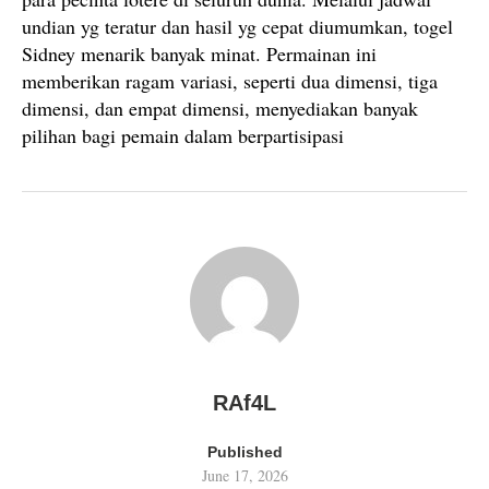
undian yg teratur dan hasil yg cepat diumumkan, togel
Sidney menarik banyak minat. Permainan ini
memberikan ragam variasi, seperti dua dimensi, tiga
dimensi, dan empat dimensi, menyediakan banyak
pilihan bagi pemain dalam berpartisipasi
RAf4L
Published
June 17, 2026