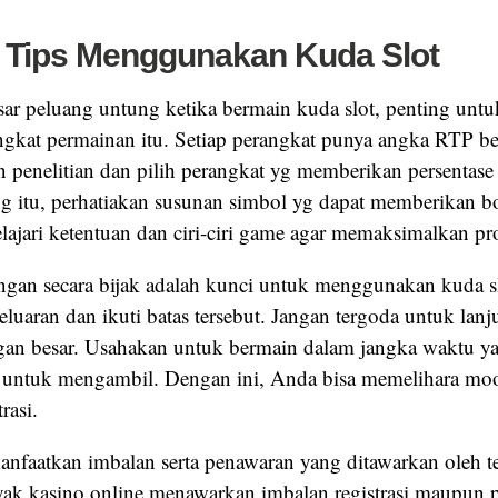
ta Tips Menggunakan Kuda Slot
r peluang untung ketika bermain kuda slot, penting un
angkat permainan itu. Setiap perangkat punya angka RTP b
n penelitian dan pilih perangkat yg memberikan persentas
ng itu, perhatiakan susunan simbol yg dapat memberikan
elajari ketentuan dan ciri-ciri game agar memaksimalkan pro
gan secara bijak adalah kunci untuk menggunakan kuda sl
eluaran dan ikuti batas tersebut. Jangan tergoda untuk la
gan besar. Usahakan untuk bermain dalam jangka waktu ya
 untuk mengambil. Dengan ini, Anda bisa memelihara moo
rasi.
manfaatkan imbalan serta penawaran yang ditawarkan oleh 
ak kasino online menawarkan imbalan registrasi maupun pu