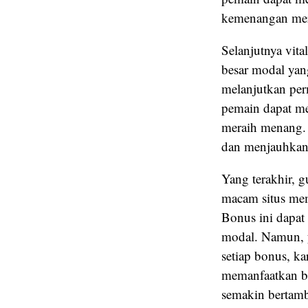
kemenangan mer
Selanjutnya vit
besar modal yang
melanjutkan per
pemain dapat me
meraih menang. 
dan menjauhkan d
Yang terakhir, 
macam situs mem
Bonus ini dapat
modal. Namun, y
setiap bonus, k
memanfaatkan b
semakin bertam