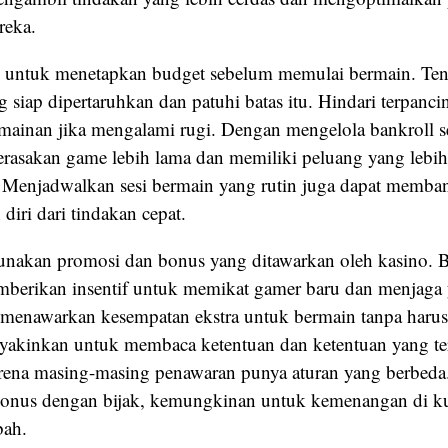
eka.
al untuk menetapkan budget sebelum memulai bermain. Ten
 siap dipertaruhkan dan patuhi batas itu. Hindari terpanc
mainan jika mengalami rugi. Dengan mengelola bankroll se
rasakan game lebih lama dan memiliki peluang yang lebih
Menjadwalkan sesi bermain yang rutin juga dapat memban
iri dari tindakan cepat.
gunakan promosi dan bonus yang ditawarkan oleh kasino.
berikan insentif untuk memikat gamer baru dan menjaga 
 menawarkan kesempatan ekstra untuk bermain tanpa harus
akinkan untuk membaca ketentuan dan ketentuan yang te
arena masing-masing penawaran punya aturan yang berbed
onus dengan bijak, kemungkinan untuk kemenangan di k
bah.