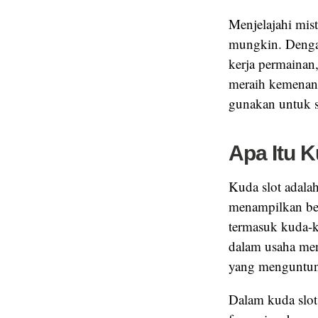
Menjelajahi mis
mungkin. Dengan
kerja permainan,
meraih kemenang
gunakan untuk s
Apa Itu K
Kuda slot adala
menampilkan be
termasuk kuda-k
dalam usaha me
yang menguntu
Dalam kuda slot,