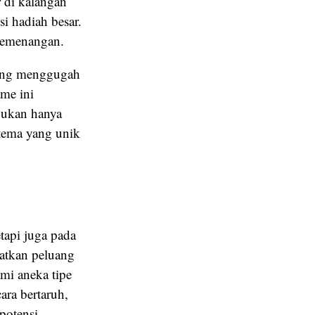
r di kalangan
i hadiah besar.
kemenangan.
yang menggugah
me ini
ukan hanya
 tema yang unik
tapi juga pada
atkan peluang
mi aneka tipe
ara bertaruh,
potensi