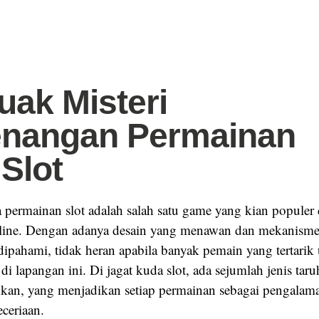
ak Misteri
nangan Permainan
Slot
permainan slot adalah salah satu game yang kian populer d
nline. Dengan adanya desain yang menawan dan mekanism
dipahami, tidak heran apabila banyak pemain yang tertari
i lapangan ini. Di jagat kuda slot, ada sejumlah jenis taru
ankan, yang menjadikan setiap permainan sebagai pengala
ceriaan.