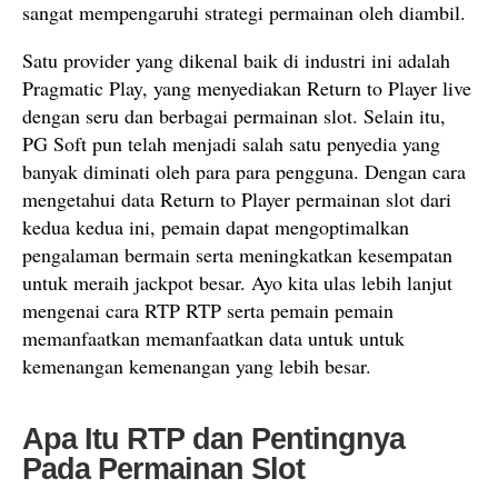
sangat mempengaruhi strategi permainan oleh diambil.
Satu provider yang dikenal baik di industri ini adalah
Pragmatic Play, yang menyediakan Return to Player live
dengan seru dan berbagai permainan slot. Selain itu,
PG Soft pun telah menjadi salah satu penyedia yang
banyak diminati oleh para para pengguna. Dengan cara
mengetahui data Return to Player permainan slot dari
kedua kedua ini, pemain dapat mengoptimalkan
pengalaman bermain serta meningkatkan kesempatan
untuk meraih jackpot besar. Ayo kita ulas lebih lanjut
mengenai cara RTP RTP serta pemain pemain
memanfaatkan memanfaatkan data untuk untuk
kemenangan kemenangan yang lebih besar.
Apa Itu RTP dan Pentingnya
Pada Permainan Slot