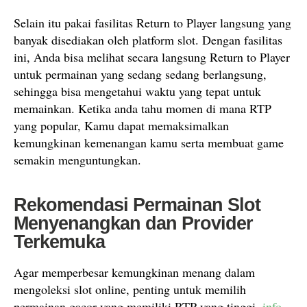
Selain itu pakai fasilitas Return to Player langsung yang
banyak disediakan oleh platform slot. Dengan fasilitas
ini, Anda bisa melihat secara langsung Return to Player
untuk permainan yang sedang sedang berlangsung,
sehingga bisa mengetahui waktu yang tepat untuk
memainkan. Ketika anda tahu momen di mana RTP
yang popular, Kamu dapat memaksimalkan
kemungkinan kemenangan kamu serta membuat game
semakin menguntungkan.
Rekomendasi Permainan Slot
Menyenangkan dan Provider
Terkemuka
Agar memperbesar kemungkinan menang dalam
mengoleksi slot online, penting untuk memilih
permainan gacor yang memiliki RTP yang tinggi.
info