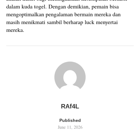
dalam kuda togel. Dengan demikian, pemain bisa
mengoptimalkan pengalaman bermain mereka dan
masih menikmati sambil berharap luck menyertai
mereka.
RAf4L
Published
June 11, 2026