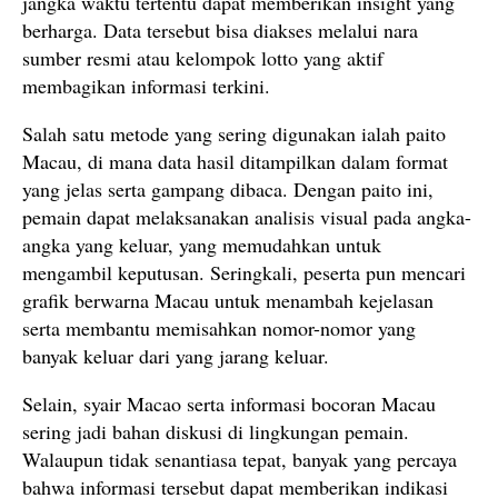
jangka waktu tertentu dapat memberikan insight yang
berharga. Data tersebut bisa diakses melalui nara
sumber resmi atau kelompok lotto yang aktif
membagikan informasi terkini.
Salah satu metode yang sering digunakan ialah paito
Macau, di mana data hasil ditampilkan dalam format
yang jelas serta gampang dibaca. Dengan paito ini,
pemain dapat melaksanakan analisis visual pada angka-
angka yang keluar, yang memudahkan untuk
mengambil keputusan. Seringkali, peserta pun mencari
grafik berwarna Macau untuk menambah kejelasan
serta membantu memisahkan nomor-nomor yang
banyak keluar dari yang jarang keluar.
Selain, syair Macao serta informasi bocoran Macau
sering jadi bahan diskusi di lingkungan pemain.
Walaupun tidak senantiasa tepat, banyak yang percaya
bahwa informasi tersebut dapat memberikan indikasi