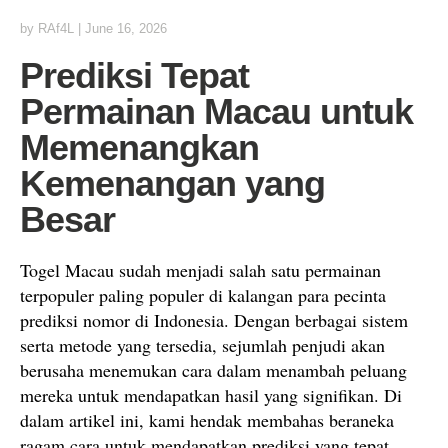
by
RAf4L
|
June 16, 2026
Prediksi Tepat
Permainan Macau untuk
Memenangkan
Kemenangan yang
Besar
Togel Macau sudah menjadi salah satu permainan
terpopuler paling populer di kalangan para pecinta
prediksi nomor di Indonesia. Dengan berbagai sistem
serta metode yang tersedia, sejumlah penjudi akan
berusaha menemukan cara dalam menambah peluang
mereka untuk mendapatkan hasil yang signifikan. Di
dalam artikel ini, kami hendak membahas beraneka
ragam cara untuk mendapatkan prediksi yang tepat