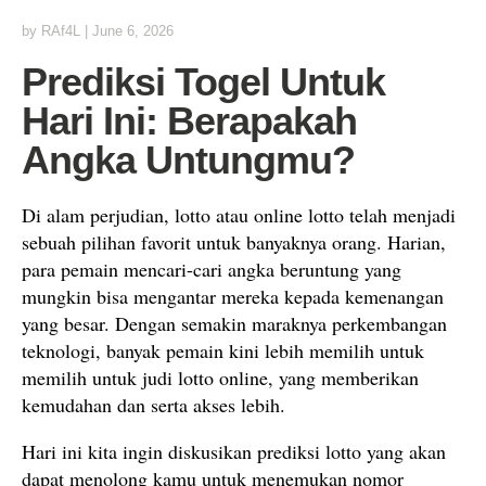
by
RAf4L
|
June 6, 2026
Prediksi Togel Untuk
Hari Ini: Berapakah
Angka Untungmu?
Di alam perjudian, lotto atau online lotto telah menjadi
sebuah pilihan favorit untuk banyaknya orang. Harian,
para pemain mencari-cari angka beruntung yang
mungkin bisa mengantar mereka kepada kemenangan
yang besar. Dengan semakin maraknya perkembangan
teknologi, banyak pemain kini lebih memilih untuk
memilih untuk judi lotto online, yang memberikan
kemudahan dan serta akses lebih.
Hari ini kita ingin diskusikan prediksi lotto yang akan
dapat menolong kamu untuk menemukan nomor