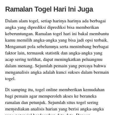
Ramalan Togel Hari Ini Juga
Dalam alam togel, setiap harinya harinya ada berbagai
angka yang diprediksi diprediksi bisa memberikan
keberuntungan. Ramalan togel hari ini bakal membantu
kamu memilih angka-angka yang bisa jadi opsi terbaik.
Mengamati pola sebelumnya serta menimbang berbagai
faktor lain, termasuk statistik dan angka-angka yang
acap sering terlihat, dapat meningkatkan peluangmu
dalam menang. Sejumlah pemain yang percaya bahwa
menganalisis angka adalah kunci sukses dalam bermain
togel.
Di samping itu, togel online memberikan kemudahan
bagi pemain agar memperoleh akses ke beraneka
ramalan dan petunjuk. Sejumlah situs togel sering
menyediakan analisis harian yang berisi angka-angka