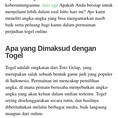
keberuntunganmu.
data sgp
Apakah Anda bersiap untuk
menyelami lebih dalam soal lotto hari ini? Ayo kami
meneliti angka-angka yang bisa mengantarkan nasib
baik serta peluang bagi kamu dalam permainan
perjudian togel online.
Apa yang Dimaksud dengan
Togel
Togel adalah singkatan dari Toto Gelap, yang
merupakan salah sebuah bentuk game judi yang populer
di Indonesia. Permainan ini mencakup pemilihan
angka, di mana pemain berusaha menyebutkan angka-
angka yang akan keluar dalam undian tertentu. Togel
sering diselenggarakan secara rutin, dan hasilnya
diberitahukan melalui berbagai media, baik langsung
maupun dari online.