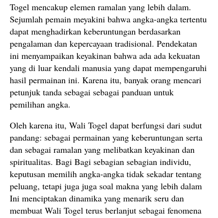
Togel mencakup elemen ramalan yang lebih dalam.
Sejumlah pemain meyakini bahwa angka-angka tertentu
dapat menghadirkan keberuntungan berdasarkan
pengalaman dan kepercayaan tradisional. Pendekatan
ini menyampaikan keyakinan bahwa ada ada kekuatan
yang di luar kendali manusia yang dapat mempengaruhi
hasil permainan ini. Karena itu, banyak orang mencari
petunjuk tanda sebagai sebagai panduan untuk
pemilihan angka.
Oleh karena itu, Wali Togel dapat berfungsi dari sudut
pandang: sebagai permainan yang keberuntungan serta
dan sebagai ramalan yang melibatkan keyakinan dan
spiritualitas. Bagi Bagi sebagian sebagian individu,
keputusan memilih angka-angka tidak sekadar tentang
peluang, tetapi juga juga soal makna yang lebih dalam
Ini menciptakan dinamika yang menarik seru dan
membuat Wali Togel terus berlanjut sebagai fenomena