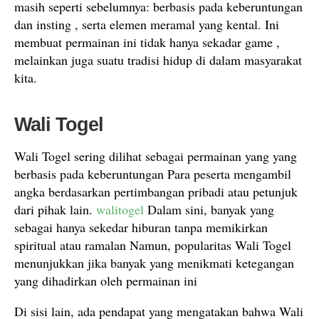
masih seperti sebelumnya: berbasis pada keberuntungan
dan insting , serta elemen meramal yang kental. Ini
membuat permainan ini tidak hanya sekadar game ,
melainkan juga suatu tradisi hidup di dalam masyarakat
kita.
Wali Togel
Wali Togel sering dilihat sebagai permainan yang yang
berbasis pada keberuntungan Para peserta mengambil
angka berdasarkan pertimbangan pribadi atau petunjuk
dari pihak lain.
walitogel
Dalam sini, banyak yang
sebagai hanya sekedar hiburan tanpa memikirkan
spiritual atau ramalan Namun, popularitas Wali Togel
menunjukkan jika banyak yang menikmati ketegangan
yang dihadirkan oleh permainan ini
Di sisi lain, ada pendapat yang mengatakan bahwa Wali