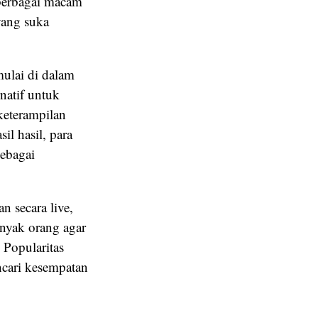
 berbagai macam
yang suka
mulai di dalam
natif untuk
keterampilan
il hasil, para
sebagai
n secara live,
anyak orang agar
. Popularitas
ncari kesempatan