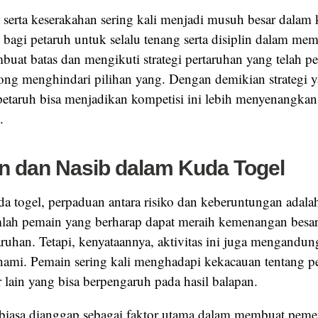
 serta keserakahan sering kali menjadi musuh besar dalam
 bagi petaruh untuk selalu tenang serta disiplin dalam mem
uat batas dan mengikuti strategi pertaruhan yang telah pe
ong menghindari pilihan yang. Dengan demikian strategi ya
 petaruh bisa menjadikan kompetisi ini lebih menyenangkan 
.
n dan Nasib dalam Kuda Togel
a togel, perpaduan antara risiko dan keberuntungan adalah
umlah pemain yang berharap dapat meraih kemenangan besa
ruhan. Tetapi, kenyataannya, aktivitas ini juga mengandung
hami. Pemain sering kali menghadapi kekacauan tentang p
r lain yang bisa berpengaruh pada hasil balapan.
biasa dianggap sebagai faktor utama dalam membuat peme