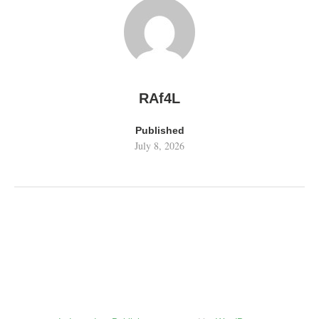
RAf4L
Published
July 8, 2026