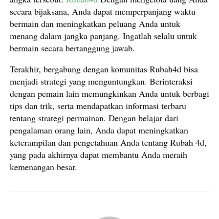
secara bijaksana, Anda dapat memperpanjang waktu
bermain dan meningkatkan peluang Anda untuk
menang dalam jangka panjang. Ingatlah selalu untuk
bermain secara bertanggung jawab.
Terakhir, bergabung dengan komunitas Rubah4d bisa
menjadi strategi yang menguntungkan. Berinteraksi
dengan pemain lain memungkinkan Anda untuk berbagi
tips dan trik, serta mendapatkan informasi terbaru
tentang strategi permainan. Dengan belajar dari
pengalaman orang lain, Anda dapat meningkatkan
keterampilan dan pengetahuan Anda tentang Rubah 4d,
yang pada akhirnya dapat membantu Anda meraih
kemenangan besar.