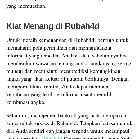
yang memuaskan.
Kiat Menang di Rubah4d
Untuk meraih kemenangan di Rubah4d, penting untuk
memahami pola permainan dan memanfaatkan
informasi yang tersedia. Analisis data sebelumnya bisa
memberikan wawasan tentang angka-angka yang sering
muncul dan membantu memprediksi kemungkinan
angka yang akan keluar di putaran berikutnya. Dengan
memperhatikan tren ini, Anda dapat membuat
keputusan yang lebih terinformasi saat memilih
kombinasi angka.
Selain itu, manajemen bankroll yang baik merupakan
kunci untuk sukses di Rubah4d. Tetapkan batasan untuk
diri Anda sendiri dan jangan tergoda untuk melampaui
angka tersebut.
Rubah4d
Dengan mengelola uang Anda