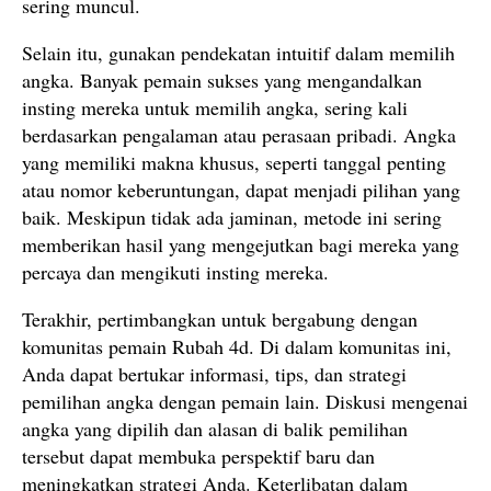
sering muncul.
Selain itu, gunakan pendekatan intuitif dalam memilih
angka. Banyak pemain sukses yang mengandalkan
insting mereka untuk memilih angka, sering kali
berdasarkan pengalaman atau perasaan pribadi. Angka
yang memiliki makna khusus, seperti tanggal penting
atau nomor keberuntungan, dapat menjadi pilihan yang
baik. Meskipun tidak ada jaminan, metode ini sering
memberikan hasil yang mengejutkan bagi mereka yang
percaya dan mengikuti insting mereka.
Terakhir, pertimbangkan untuk bergabung dengan
komunitas pemain Rubah 4d. Di dalam komunitas ini,
Anda dapat bertukar informasi, tips, dan strategi
pemilihan angka dengan pemain lain. Diskusi mengenai
angka yang dipilih dan alasan di balik pemilihan
tersebut dapat membuka perspektif baru dan
meningkatkan strategi Anda. Keterlibatan dalam